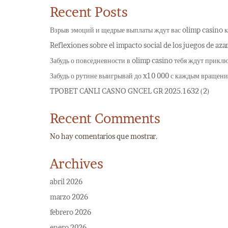
Recent Posts
Взрыв эмоций и щедрые выплаты ждут вас olimp casino к
Reflexiones sobre el impacto social de los juegos de aza
Забудь о повседневности в olimp casino тебя ждут прикл
Забудь о рутине выигрывай до x10 000 с каждым вращени
TPOBET CANLI CASNO GNCEL GR 2025.1632 (2)
Recent Comments
No hay comentarios que mostrar.
Archives
abril 2026
marzo 2026
febrero 2026
enero 2026