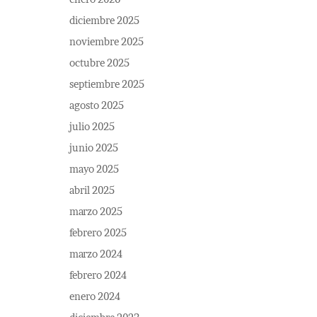
diciembre 2025
noviembre 2025
octubre 2025
septiembre 2025
agosto 2025
julio 2025
junio 2025
mayo 2025
abril 2025
marzo 2025
febrero 2025
marzo 2024
febrero 2024
enero 2024