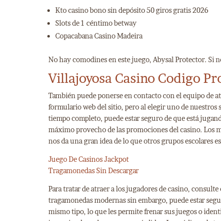
Kto casino bono sin depósito 50 giros gratis 2026
Slots de 1 céntimo betway
Copacabana Casino Madeira
No hay comodines en este juego, Abysal Protector. Si n
Villajoyosa Casino Codigo P
También puede ponerse en contacto con el equipo de ate
formulario web del sitio, pero al elegir uno de nuestro
tiempo completo, puede estar seguro de que está jugando
máximo provecho de las promociones del casino. Los mé
nos da una gran idea de lo que otros grupos escolares e
Juego De Casinos Jackpot
Tragamonedas Sin Descargar
Para tratar de atraer a los jugadores de casino, consulte 
tragamonedas modernas sin embargo, puede estar seguro
mismo tipo, lo que les permite frenar sus juegos o iden