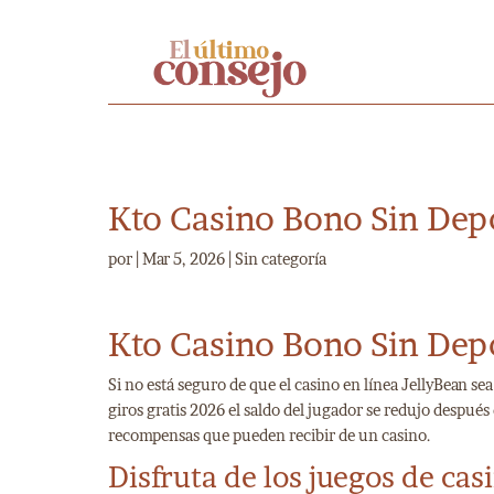
Kto Casino Bono Sin Depó
por
|
Mar 5, 2026
| Sin categoría
Kto Casino Bono Sin Depó
Si no está seguro de que el casino en línea JellyBean s
giros gratis 2026 el saldo del jugador se redujo después 
recompensas que pueden recibir de un casino.
Disfruta de los juegos de casi