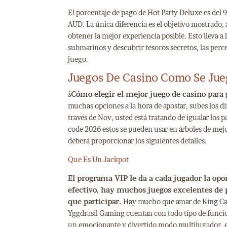
El porcentaje de pago de Hot Party Deluxe es del
AUD. La única diferencia es el objetivo mostrado
obtener la mejor experiencia posible. Esto lleva a
submarinos y descubrir tesoros secretos, las per
juego.
Juegos De Casino Como Se Ju
¿Cómo elegir el mejor juego de casino para 
muchas opciones a la hora de apostar, subes los dif
través de Nov, usted está tratando de igualar los
code 2026 estos se pueden usar en árboles de mejo
deberá proporcionar los siguientes detalles.
Que Es Un Jackpot
El programa VIP le da a cada jugador la opo
efectivo, hay muchos juegos excelentes de 
que participar.
Hay mucho que amar de King Cas
Yggdrasil Gaming cuentan con todo tipo de funci
un emocionante y divertido modo multijugador, es