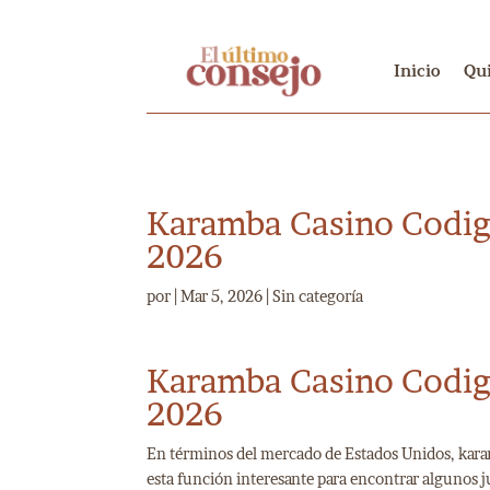
Inicio
Qu
Karamba Casino Codig
2026
por
|
Mar 5, 2026
| Sin categoría
Karamba Casino Codig
2026
En términos del mercado de Estados Unidos, kara
esta función interesante para encontrar algunos 