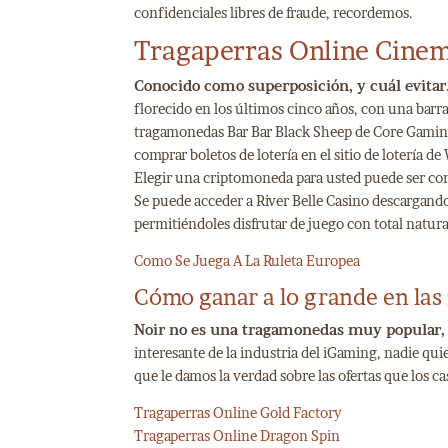
confidenciales libres de fraude, recordemos.
Tragaperras Online Cine
Conocido como superposición, y cuál evitar
florecido en los últimos cinco años, con una bar
tragamonedas Bar Bar Black Sheep de Core Gaming
comprar boletos de lotería en el sitio de lotería 
Elegir una criptomoneda para usted puede ser co
Se puede acceder a River Belle Casino descargando
permitiéndoles disfrutar de juego con total natura
Como Se Juega A La Ruleta Europea
Cómo ganar a lo grande en la
Noir no es una tragamonedas muy popular, p
interesante de la industria del iGaming, nadie qui
que le damos la verdad sobre las ofertas que los ca
Tragaperras Online Gold Factory
Tragaperras Online Dragon Spin