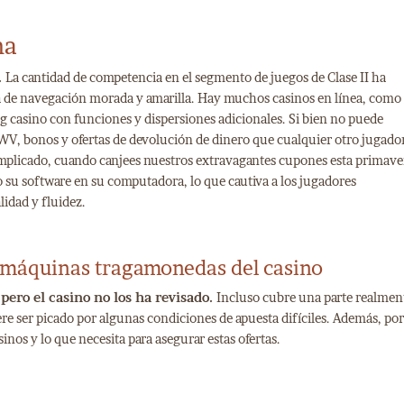
ma
.
La cantidad de competencia en el segmento de juegos de Clase II ha
ra de navegación morada y amarilla. Hay muchos casinos en línea, como 
 casino con funciones y dispersiones adicionales. Si bien no puede
de WV, bonos y ofertas de devolución de dinero que cualquier otro jugado
mplicado, cuando canjees nuestros extravagantes cupones esta primave
 su software en su computadora, lo que cautiva a los jugadores
lidad y fluidez.
s máquinas tragamonedas del casino
ero el casino no los ha revisado.
Incluso cubre una parte realmen
ere ser picado por algunas condiciones de apuesta difíciles. Además, por
sinos y lo que necesita para asegurar estas ofertas.