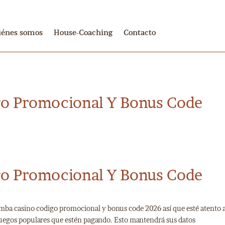
iénes somos
House-Coaching
Contacto
o Promocional Y Bonus Code
o Promocional Y Bonus Code
mba casino codigo promocional y bonus code 2026 así que esté atento 
juegos populares que estén pagando. Esto mantendrá sus datos