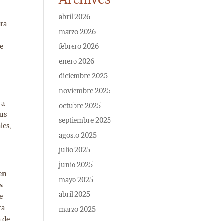
abril 2026
ara
marzo 2026
de
febrero 2026
enero 2026
diciembre 2025
noviembre 2025
 a
octubre 2025
nus
septiembre 2025
les,
agosto 2025
julio 2025
junio 2025
en
mayo 2025
s
abril 2025
e
ta
marzo 2025
a de