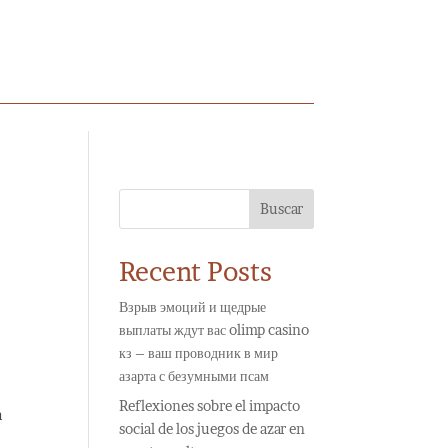
Buscar
Recent Posts
Взрыв эмоций и щедрые
выплаты ждут вас olimp casino
кз – ваш проводник в мир
азарта с безумными псам
Reflexiones sobre el impacto
a
social de los juegos de azar en