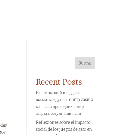
Buscar
Recent Posts
Взрыв эмоций и щедрые
выплаты ждут вас olimp casino
кз – ваш проводник в мир
азарта с безумными псам
Reflexiones sobre el impacto
edas
social de los juegos de azar en
gos