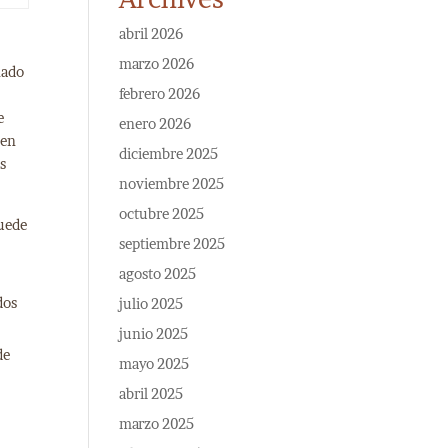
abril 2026
marzo 2026
ñado
febrero 2026
e
enero 2026
 en
diciembre 2025
as
noviembre 2025
octubre 2025
puede
septiembre 2025
agosto 2025
dos
julio 2025
junio 2025
de
mayo 2025
abril 2025
marzo 2025