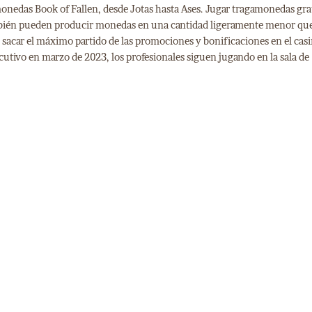
monedas Book of Fallen, desde Jotas hasta Ases. Jugar tragamonedas gra
también pueden producir monedas en una cantidad ligeramente menor que
o sacar el máximo partido de las promociones y bonificaciones en el cas
cutivo en marzo de 2023, los profesionales siguen jugando en la sala de