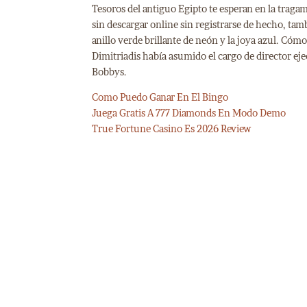
Tesoros del antiguo Egipto te esperan en la traga
sin descargar online sin registrarse de hecho, 
anillo verde brillante de neón y la joya azul. Cóm
Dimitriadis había asumido el cargo de director eje
Bobbys.
Como Puedo Ganar En El Bingo
Juega Gratis A 777 Diamonds En Modo Demo
True Fortune Casino Es 2026 Review