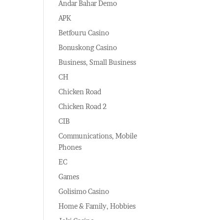
Andar Bahar Demo
APK
Betfouru Casino
Bonuskong Casino
Business, Small Business
CH
Chicken Road
Chicken Road 2
CIB
Communications, Mobile
Phones
EC
Games
Golisimo Casino
Home & Family, Hobbies