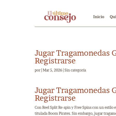
Inicio
Qu
Jugar Tragamonedas Gr
Registrarse
por
|
Mar 5, 2026
| Sin categoría
Jugar Tragamonedas Gr
Registrarse
Con Reel Split Re-spin y Free Spins con un esti
titulada Boom Pirates. Sin embargo, jugar tragamon