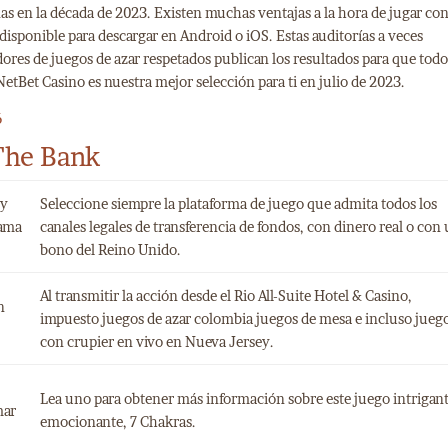
 en la década de 2023. Existen muchas ventajas a la hora de jugar con
disponible para descargar en Android o iOS. Estas auditorías a veces
res de juegos de azar respetados publican los resultados para que todo
NetBet Casino es nuestra mejor selección para ti en julio de 2023.
6
The Bank
 y
Seleccione siempre la plataforma de juego que admita todos los
rama
canales legales de transferencia de fondos, con dinero real o con
bono del Reino Unido.
Al transmitir la acción desde el Rio All-Suite Hotel & Casino,
n
impuesto juegos de azar colombia juegos de mesa e incluso jueg
con crupier en vivo en Nueva Jersey.
Lea uno para obtener más información sobre este juego intrigant
mar
emocionante, 7 Chakras.