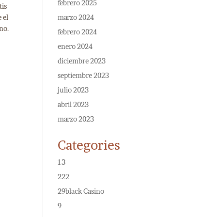
febrero 2025
tis
 el
marzo 2024
ino.
febrero 2024
enero 2024
diciembre 2023
septiembre 2023
julio 2023
abril 2023
marzo 2023
Categories
13
222
29black Casino
9