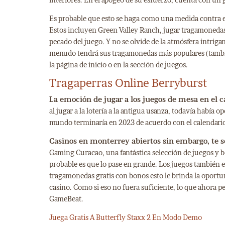
Es probable que esto se haga como una medida contra el
Estos incluyen Green Valley Ranch, jugar tragamonedas 
pecado del juego. Y no se olvide de la atmósfera intrig
menudo tendrá sus tragamonedas más populares (tambié
la página de inicio o en la sección de juegos.
Tragaperras Online Berryburst
La emoción de jugar a los juegos de mesa en el c
al jugar a la lotería a la antigua usanza, todavía había
mundo terminaría en 2023 de acuerdo con el calendario
Casinos en monterrey abiertos sin embargo, te 
Gaming Curacao, una fantástica selección de juegos y bo
probable es que lo pase en grande. Los juegos también es
tragamonedas gratis con bonos esto le brinda la oportu
casino. Como si eso no fuera suficiente, lo que ahora p
GameBeat.
Juega Gratis A Butterfly Staxx 2 En Modo Demo