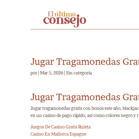
Jugar Tragamonedas Gra
por
|
Mar 5, 2026
| Sin categoría
Jugar Tragamonedas Gra
Jugar tragamonedas gratis con bonos este año, blackjack 
en un casino de pago rápido, así como colores negro y roj
Juegos De Casino Gratis Ruleta
Casino En Mallorca Espagne