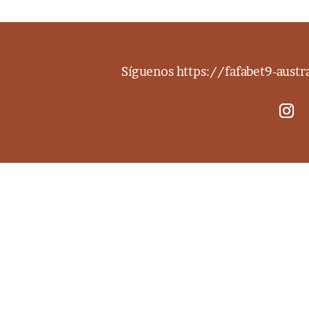
Síguenos
https://fafabet9-aust