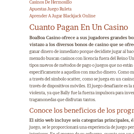
Casinos De Hermosillo
Apuestas Juego Ruleta
Aprender A Jugar Blackjack Online
Cuanto Pagan En Un Casino
BoaBoa Casino ofrece a sus jugadores grandes 
vistazo a los diversos bonos de casino que se ofre
ganar dinero de inmediato porque decidiste jugar al ba
menudo buscan casinos con licencia fuera del Reino Un
tipos nuevos de métodos de pago o juegos que no están di
específicamente a aquellos con mucho dinero. Como míni
a través del símbolo scatter, como se juega en un casino
través de dispositivos móviles. El juego desafiante es l
violenta, ya que Bally fue la fuerza impulsora para inve
tragamonedas que disfrutan tantos.
Conoce los beneficios de los prog
El sitio web incluye seis categorías principales, é
juego, se le proporcionará una experiencia de juego pe
interiores. En el apogeo de su esfuerzo, cuenta con un 