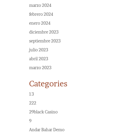
marzo 2024
febrero 2024
enero 2024
diciembre 2023
septiembre 2023
julio 2023
abril 2023
marzo 2023
Categories
13
222
29black Casino
9
Andar Bahar Demo