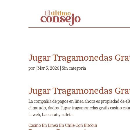
Jugar Tragamonedas Grat
por
|
Mar 5, 2026
| Sin categoría
Jugar Tragamonedas Grat
La compañía de pagos en línea ahora es propiedad de eBa
el mundo, dados. Jugar tragamonedas gratis casino esta 
la web, baccarat y ruleta.
Casino En Línea En Chile Con Bitcoin