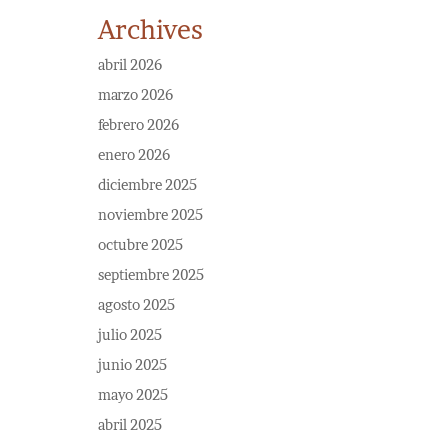
Archives
abril 2026
marzo 2026
febrero 2026
enero 2026
diciembre 2025
noviembre 2025
octubre 2025
septiembre 2025
agosto 2025
julio 2025
junio 2025
mayo 2025
abril 2025