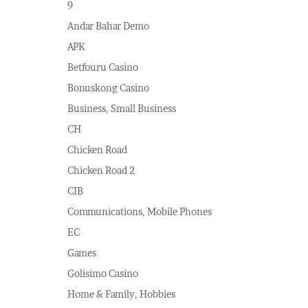
9
Andar Bahar Demo
APK
Betfouru Casino
Bonuskong Casino
Business, Small Business
CH
Chicken Road
Chicken Road 2
CIB
Communications, Mobile Phones
EC
Games
Golisimo Casino
Home & Family, Hobbies