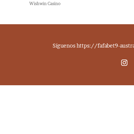
Wishwin Casino
Síguenos
https://fafabet9-aust