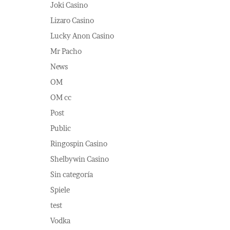
Joki Casino
Lizaro Casino
Lucky Anon Casino
Mr Pacho
News
OM
OM cc
Post
Public
Ringospin Casino
Shelbywin Casino
Sin categoría
Spiele
test
Vodka