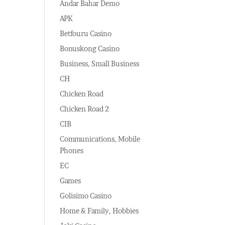
Andar Bahar Demo
APK
Betfouru Casino
Bonuskong Casino
Business, Small Business
CH
Chicken Road
Chicken Road 2
CIB
Communications, Mobile
Phones
EC
Games
Golisimo Casino
Home & Family, Hobbies