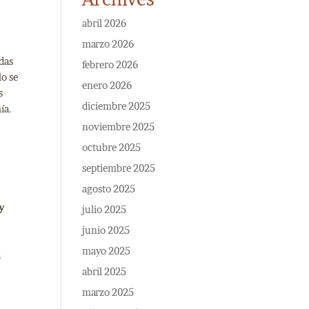
abril 2026
marzo 2026
das
febrero 2026
lo se
enero 2026
s
diciembre 2025
ía.
noviembre 2025
octubre 2025
septiembre 2025
agosto 2025
 y
julio 2025
junio 2025
,
mayo 2025
a
abril 2025
marzo 2025