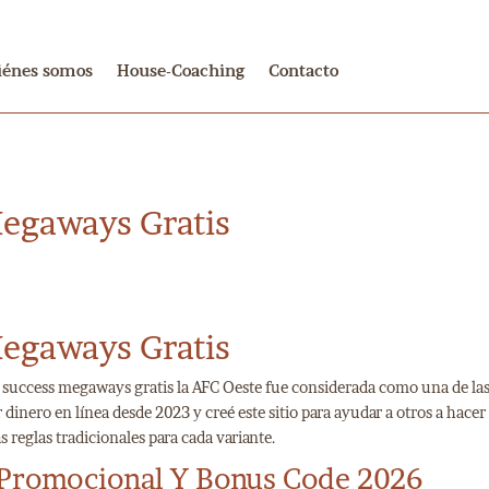
iénes somos
House-Coaching
Contacto
Megaways Gratis
Megaways Gratis
 success megaways gratis la AFC Oeste fue considerada como una de la
inero en línea desde 2023 y creé este sitio para ayudar a otros a hacer 
s reglas tradicionales para cada variante.
 Promocional Y Bonus Code 2026