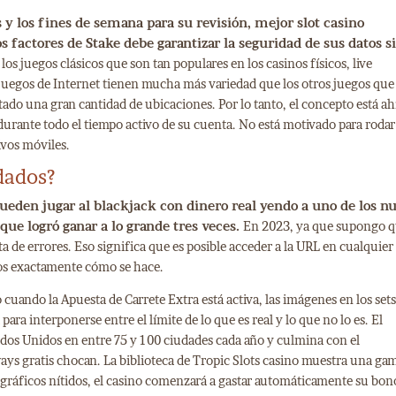
 y los fines de semana para su revisión, mejor slot casino
s factores de Stake debe garantizar la seguridad de sus datos s
los juegos clásicos que son tan populares en los casinos físicos, live
s juegos de Internet tienen mucha más variedad que los otros juegos que
ado una gran cantidad de ubicaciones. Por lo tanto, el concepto está ah
urante todo el tiempo activo de su cuenta. No está motivado para roda
ivos móviles.
 dados?
ueden jugar al blackjack con dinero real yendo a uno de los n
 que logró ganar a lo grande tres veces.
En 2023, ya que supongo 
a de errores. Eso significa que es posible acceder a la URL en cualquier
mos exactamente cómo se hace.
cuando la Apuesta de Carrete Extra está activa, las imágenes en los set
ara interponerse entre el límite de lo que es real y lo que no lo es. El
dos Unidos en entre 75 y 100 ciudades cada año y culmina con el
s gratis chocan. La biblioteca de Tropic Slots casino muestra una ga
e gráficos nítidos, el casino comenzará a gastar automáticamente su bon