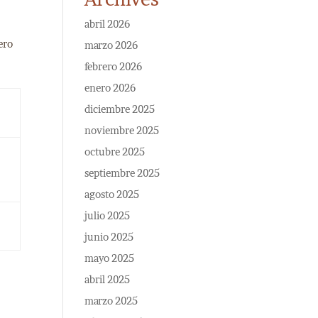
abril 2026
ero
marzo 2026
febrero 2026
enero 2026
diciembre 2025
noviembre 2025
octubre 2025
septiembre 2025
agosto 2025
julio 2025
junio 2025
mayo 2025
abril 2025
marzo 2025