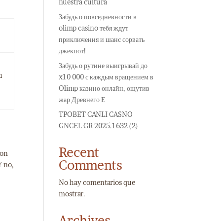
nuestra cultura
Забудь о повседневности в
olimp casino тебя ждут
приключения и шанс сорвать
джекпот!
Забудь о рутине выигрывай до
u
x10 000 с каждым вращением в
Olimp казино онлайн, ощутив
жар Древнего Е
TPOBET CANLI CASNO
GNCEL GR 2025.1632 (2)
Recent
ion
Comments
Y no,
No hay comentarios que
mostrar.
Archives