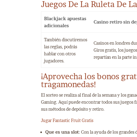
Juegos De La Ruleta De L
Blackjack apuestas
Casino retiro sin de
adicionales
También discutiremos
Casinos en londres dur
las reglas, podrás
Giros gratis, los juego
hablar con otros
repartían en la parte i
jugadores.
¡Aprovecha los bonos grati
tragamonedas!
El sorteo se realiza al final de la semana y los 
Gaming. Aquí puede encontrar todos sus juegos fa
sus métodos de depósito y retiro.
Jugar Fantastic Fruit Gratis
Que es una slot
: Con la ayuda de los grandes