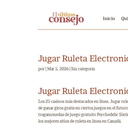
Inicio
Qu
Jugar Ruleta Electroni
por
|
Mar 5, 2026
| Sin categoría
Jugar Ruleta Electroni
Los 25 casinos más destacados en línea. Jugar ru
de ganar giros gratis en ciertos juegos en el futu
tragamonedas de juego gratuito Psychedelic Sixtie
los mejores sitios de ruleta en línea en Canadá.