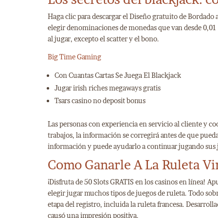
Haga clic para descargar el Diseño gratuito de Bordado 
elegir denominaciones de monedas que van desde 0,01 ha
al jugar, excepto el scatter y el bono.
Big Time Gaming
Con Cuantas Cartas Se Juega El Blackjack
Jugar irish riches megaways gratis
Tsars casino no deposit bonus
Las personas con experiencia en servicio al cliente y c
trabajos, la información se corregirá antes de que pued
información y puede ayudarlo a continuar jugando sus 
Como Ganarle A La Ruleta Vi
¡Disfruta de 50 Slots GRATIS en los casinos en línea! Ap
elegir jugar muchos tipos de juegos de ruleta. Todo sobr
etapa del registro, incluida la ruleta francesa. Desarro
causó una impresión positiva.