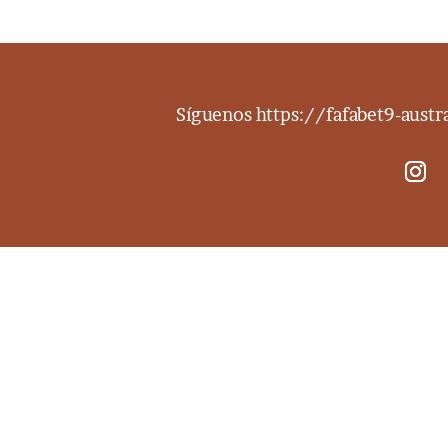
Síguenos
https://fafabet9-aust