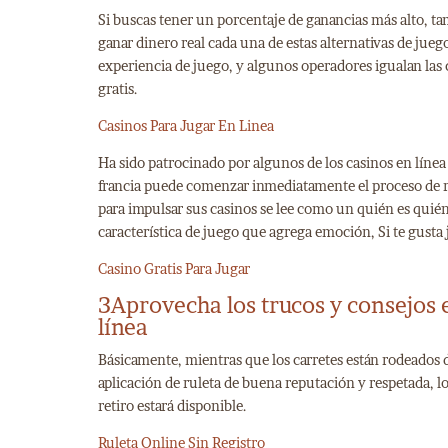
Si buscas tener un porcentaje de ganancias más alto, t
ganar dinero real cada una de estas alternativas de jueg
experiencia de juego, y algunos operadores igualan las
gratis.
Casinos Para Jugar En Linea
Ha sido patrocinado por algunos de los casinos en líne
francia puede comenzar inmediatamente el proceso de r
para impulsar sus casinos se lee como un quién es quién
característica de juego que agrega emoción, Si te gust
Casino Gratis Para Jugar
3Aprovecha los trucos y consejos e
línea
Básicamente, mientras que los carretes están rodeados d
aplicación de ruleta de buena reputación y respetada, los
retiro estará disponible.
Ruleta Online Sin Registro