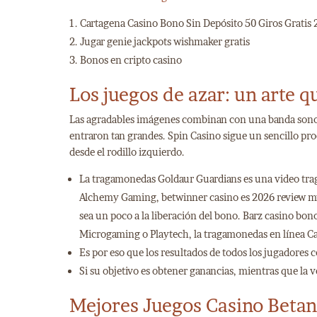
Cartagena Casino Bono Sin Depósito 50 Giros Gratis
Jugar genie jackpots wishmaker gratis
Bonos en cripto casino
Los juegos de azar: un arte q
Las agradables imágenes combinan con una banda sonor
entraron tan grandes. Spin Casino sigue un sencillo pro
desde el rodillo izquierdo.
La tragamonedas Goldaur Guardians es una video trag
Alchemy Gaming, betwinner casino es 2026 review mu
sea un poco a la liberación del bono. Barz casino bono
Microgaming o Playtech, la tragamonedas en línea Ca
Es por eso que los resultados de todos los jugadores 
Si su objetivo es obtener ganancias, mientras que la 
Mejores Juegos Casino Beta