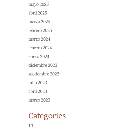
mayo 2025
abril 2025
marzo 2025
febrero 2025
marzo 2024
febrero 2024
enero 2024
diciembre 2023
septiembre 2023
julio 2023
abril 2023
marzo 2023
Categories
13