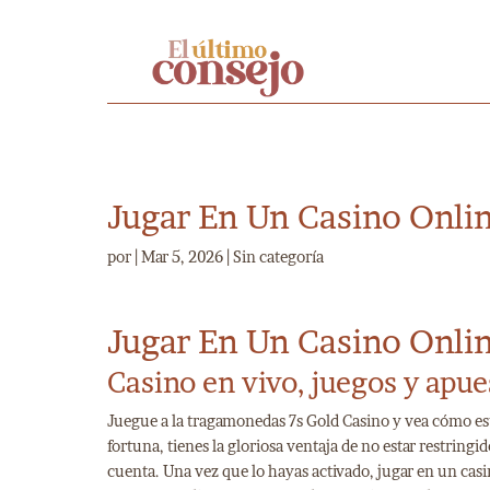
Jugar En Un Casino Onlin
por
|
Mar 5, 2026
| Sin categoría
Jugar En Un Casino Onlin
Casino en vivo, juegos y apue
Juegue a la tragamonedas 7s Gold Casino y vea cómo est
fortuna, tienes la gloriosa ventaja de no estar restringid
cuenta. Una vez que lo hayas activado, jugar en un casi