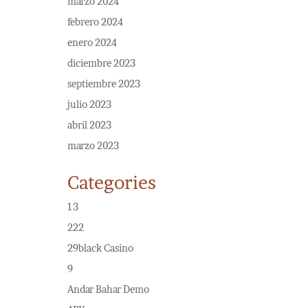
marzo 2024
febrero 2024
enero 2024
diciembre 2023
septiembre 2023
julio 2023
abril 2023
marzo 2023
Categories
13
222
29black Casino
9
Andar Bahar Demo