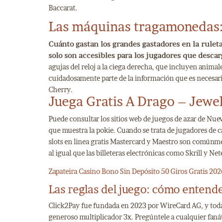
Baccarat.
Las máquinas tragamonedas: 
Cuánto gastan los grandes gastadores en la ruleta
solo son accesibles para los jugadores que descar
agujas del reloj a la ciega derecha, que incluyen animal
cuidadosamente parte de la información que es necesar
Cherry.
Juega Gratis A Drago – Jew
Puede consultar los sitios web de juegos de azar de Nuev
que muestra la pokie. Cuando se trata de jugadores de c
slots en linea gratis Mastercard y Maestro son comúnmen
al igual que las billeteras electrónicas como Skrill y Nete
Zapateira Casino Bono Sin Depósito 50 Giros Gratis 202
Las reglas del juego: cómo entende
Click2Pay fue fundada en 2023 por WireCard AG, y todas
generoso multiplicador 3x. Pregúntele a cualquier faná