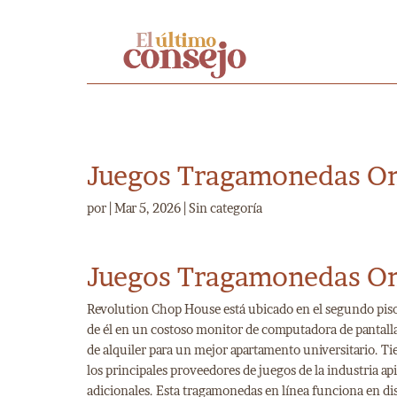
Juegos Tragamonedas On
por
|
Mar 5, 2026
| Sin categoría
Juegos Tragamonedas On
Revolution Chop House está ubicado en el segundo piso
de él en un costoso monitor de computadora de pantal
de alquiler para un mejor apartamento universitario. T
los principales proveedores de juegos de la industria a
adicionales. Esta tragamonedas en línea funciona en di