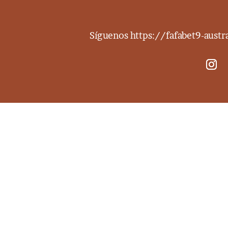
Síguenos
https://fafabet9-aust