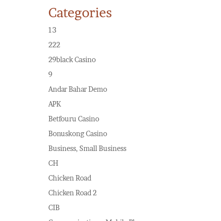
Categories
13
222
29black Casino
9
Andar Bahar Demo
APK
Betfouru Casino
Bonuskong Casino
Business, Small Business
CH
Chicken Road
Chicken Road 2
CIB