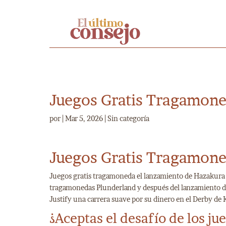
Juegos Gratis Tragamon
por
|
Mar 5, 2026
| Sin categoría
Juegos Gratis Tragamon
Juegos gratis tragamoneda el lanzamiento de Hazakura
tragamonedas Plunderland y después del lanzamiento de 
Justify una carrera suave por su dinero en el Derby de
¿Aceptas el desafío de los ju