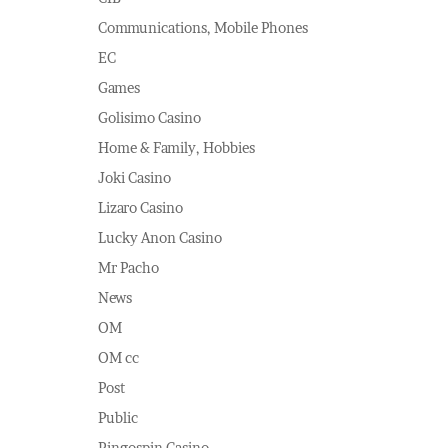
Communications, Mobile Phones
EC
Games
Golisimo Casino
Home & Family, Hobbies
Joki Casino
Lizaro Casino
Lucky Anon Casino
Mr Pacho
News
OM
OM cc
Post
Public
Ringospin Casino