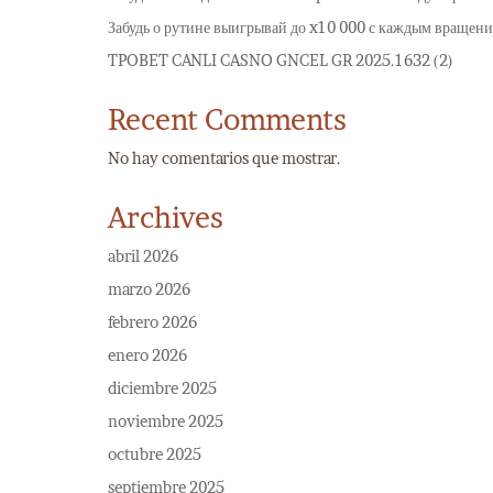
Забудь о рутине выигрывай до x10 000 с каждым вращени
TPOBET CANLI CASNO GNCEL GR 2025.1632 (2)
Recent Comments
No hay comentarios que mostrar.
Archives
abril 2026
marzo 2026
febrero 2026
enero 2026
diciembre 2025
noviembre 2025
octubre 2025
septiembre 2025