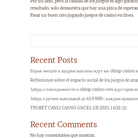
Por un lado, pero la calidad de los juegos es algo garan
resultado, solo demuestra que hay una pizca de esperan
Pasar un buen rato jugando juegos de casino en línea.
Recent Posts
Взрыв эмоций и щедрые выплаты ждут вас olimp casino к
Reflexiones sobre el impacto social de los juegos de aza
Забудь о повседневности в olimp casino тебя ждут прикл
Забудь о рутине выигрывай до x10 000 с каждым вращени
TPOBET CANLI CASNO GNCEL GR 2025.1632 (2)
Recent Comments
No hay comentarios que mostrar.