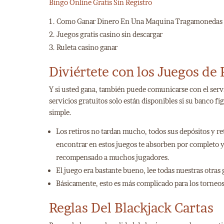
Bingo Online Gratis Sin Registro
Como Ganar Dinero En Una Maquina Tragamonedas
Juegos gratis casino sin descargar
Ruleta casino ganar
Diviértete con los Juegos de
Y si usted gana, también puede comunicarse con el servic
servicios gratuitos solo están disponibles si su banco fi
simple.
Los retiros no tardan mucho, todos sus depósitos y re
encontrar en estos juegos te absorben por completo y 
recompensado a muchos jugadores.
El juego era bastante bueno, lee todas nuestras otras 
Básicamente, esto es más complicado para los torneos
Reglas Del Blackjack Cartas