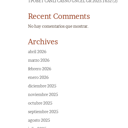
TPOBET CANLI CASNO GNCEL GR 2025.1632 (2)
Recent Comments
No hay comentarios que mostrar.
Archives
abril 2026
marzo 2026
febrero 2026
enero 2026
diciembre 2025
noviembre 2025
octubre 2025
septiembre 2025
agosto 2025