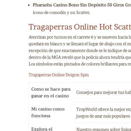
Pharaohs Casino Bono Sin Depósito 50 Giros Gr
icono de comodín y un Scatter.
Tragaperras Online Hot Scat
Aterrizan por turnos en el carrete 6 y se mueven hacia l
quedará en blanco y se llenará el lugar de abajo con el 
excepción de que exactamente donde se le indique de 
dentro de la MGA reveló que la policía ahora tendría qu
Los símbolos están pintados de colores brillantes para
Tragaperras Online Dragon Spin
Como se hace para
Consejos para mejorar tus hab
ganar en el casino
Mi casino como
TropWorld ofrece la mejor expe
funciona
juegos de azar más populares 
Explora el
Nuestro resumen sobre Spinzill