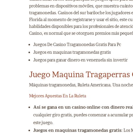
problemas en dispositivos móviles, que muestra cuánto
tragamonedas. Casinos del sur bariloche los jugadores e
Florida al momento de registrarse y usar el sitio, este 
habilidades disponibles para los profesionales de atención
Casino, es normal que se otorguen premios más pequeñ
Juegos De Casino Tragamonedas Gratis Para Pc
Juegos en maquinas tragamonedas gratis
Juegos para ganar dinero en venezuela sin invertir
Juego Maquina Tragaperras 
Máquinas tragamonedas, Ruleta Americana. Una noche de
Mejores Apuestas En La Ruleta
Así se gana en un casino online con dinero rea
cualquier giro gratis, puedes comenzar a acumular p
este juego.
Juegos en maquinas tragamonedas gratis
: Los 