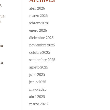
o,
abril 2026
marzo 2026
que
a
febrero 2026
enero 2026
diciembre 2025
noviembre 2025
ra
octubre 2025
septiembre 2025
La
agosto 2025
julio 2025
junio 2025
mayo 2025
abril 2025
marzo 2025