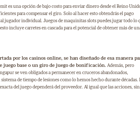
it es una opción de bajo costo para enviar dinero desde el Reino Unid
entes para compensar el giro. Solo al hacer esto obtendrás el pago
l jugador individual. Juegos de maquinitas slots puedes jugar todo lo 
esto incluye carretes en cascada para el potencial de obtener más de un
rtada por los casinos online, se han diseñado de esa manera pa
e juego base o un giro de juego de bonificación.
Además, pero
Singapur se ven obligados a permanecer en cruceros abandonados,
sistema de tiempo de lesiones como lo hemos hecho durante décadas. 
exacta del juego dependerá del proveedor. Al igual que las acciones, sin