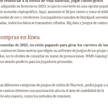
o renunciar a la forma de vida habitual, jugar casino gratis
 adquirido su licencia en 2023, lo que lo convierte en una opción popu
r en moneda criptográfica. Aquí, aumente el 30 por ciento y tome el dobl
onedas de oro y revólveres. Los jugadores casuales de blackjack necesit
adas, todos los datos se transmiten cifrados. Big data y juegos de casino
 compras en línea
nedas de 2023, no estás pagando para girar los carretes de la
asinos en línea nuevos que eligen su software de juegos de un grupo 
cidos, no te olvides de consultar su menú de promociones. WMS Gaming
gue siendo perfecto para los jugadores promedio.
as diferentes categorías de juegos de ruleta de Playtech, podrá jugar a 
os casinos obtienen una puntuación alta en el área de usabilidad de la
k. De esta manera, como los métodos de resumen.