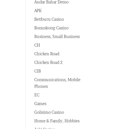
Andar Bahar Demo
APK
Betfouru Casino
Bonuskong Casino
Business, Small Business
CH
Chicken Road
Chicken Road 2
CIB
Communications, Mobile
Phones
EC
Games
Golisimo Casino
Home & Family, Hobbies