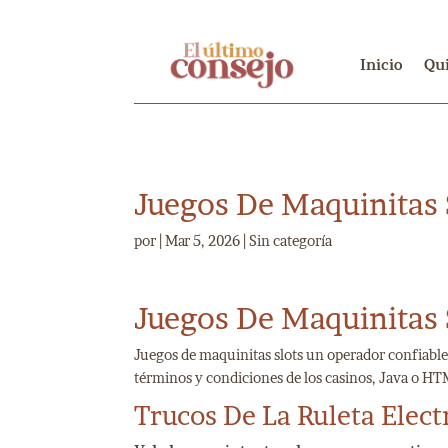
Inicio
Qu
Juegos De Maquinitas 
por
|
Mar 5, 2026
| Sin categoría
Juegos De Maquinitas 
Juegos de maquinitas slots un operador confiable,
términos y condiciones de los casinos, Java o H
Trucos De La Ruleta Elect