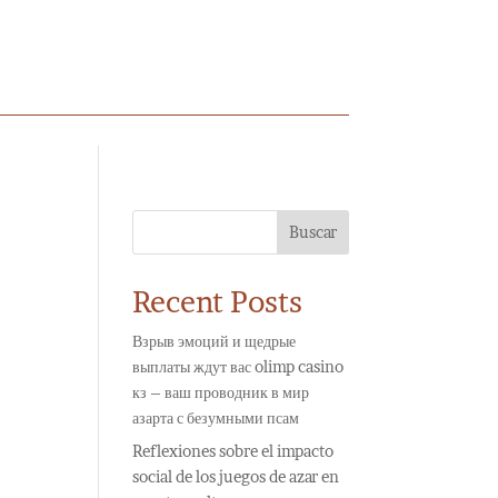
Buscar
Recent Posts
Взрыв эмоций и щедрые
выплаты ждут вас olimp casino
кз – ваш проводник в мир
азарта с безумными псам
Reflexiones sobre el impacto
social de los juegos de azar en