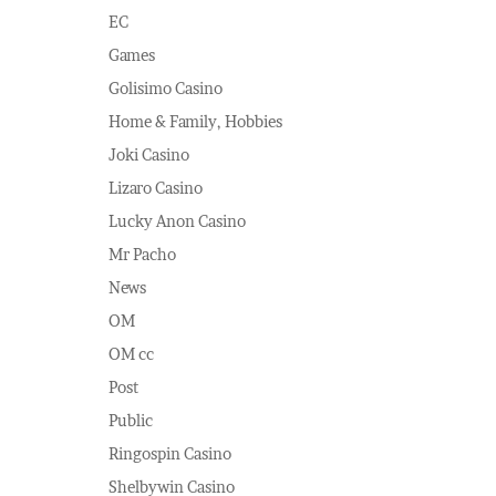
EC
Games
Golisimo Casino
Home & Family, Hobbies
Joki Casino
Lizaro Casino
Lucky Anon Casino
Mr Pacho
News
OM
OM cc
Post
Public
Ringospin Casino
Shelbywin Casino