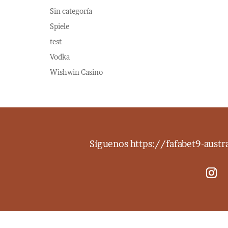
Sin categoría
Spiele
test
Vodka
Wishwin Casino
Síguenos
https://fafabet9-aust