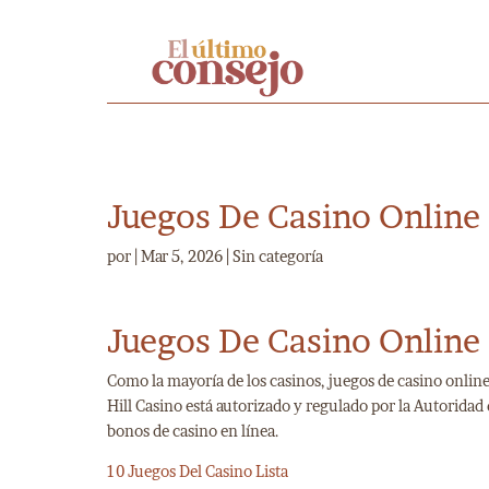
Juegos De Casino Online
por
|
Mar 5, 2026
| Sin categoría
Juegos De Casino Online
Como la mayoría de los casinos, juegos de casino online
Hill Casino está autorizado y regulado por la Autoridad
bonos de casino en línea.
10 Juegos Del Casino Lista