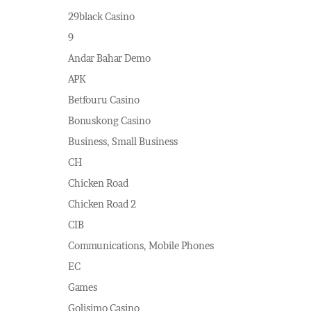
29black Casino
9
Andar Bahar Demo
APK
Betfouru Casino
Bonuskong Casino
Business, Small Business
CH
Chicken Road
Chicken Road 2
CIB
Communications, Mobile Phones
EC
Games
Golisimo Casino