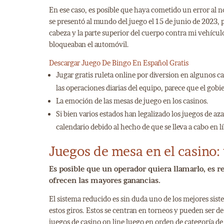
En ese caso, es posible que haya cometido un error al no
se presentó al mundo del juego el 15 de junio de 2023,
cabeza y la parte superior del cuerpo contra mi vehículo
bloqueaban el automóvil.
Descargar Juego De Bingo En Español Gratis
Jugar gratis ruleta online por diversion en algunos ca
las operaciones diarias del equipo, parece que el gobi
La emoción de las mesas de juego en los casinos.
Si bien varios estados han legalizado los juegos de az
calendario debido al hecho de que se lleva a cabo en l
Juegos de mesa en el casino:
Es posible que un operador quiera llamarlo, es re
ofrecen las mayores ganancias.
El sistema reducido es sin duda uno de los mejores sis
estos giros. Estos se centran en torneos y pueden ser 
juegos de casino on line luego en orden de categoría de