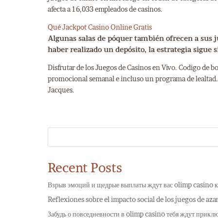
afecta a 16,033 empleados de casinos.
Qué Jackpot Casino Online Gratis
Algunas salas de póquer también ofrecen a sus j
haber realizado un depósito, la estrategia sigue
Disfrutar de los Juegos de Casinos en Vivo. Codigo de b
promocional semanal e incluso un programa de lealtad.
Jacques.
Recent Posts
Взрыв эмоций и щедрые выплаты ждут вас olimp casino к
Reflexiones sobre el impacto social de los juegos de aza
Забудь о повседневности в olimp casino тебя ждут прикл