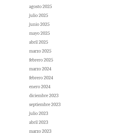
agosto 2025
julio 2025
junio 2025
mayo 2025
abril 2025
marzo 2025
febrero 2025
marzo 2024
febrero 2024
enero 2024
diciembre 2023
septiembre 2023
julio 2023
abril 2023
marzo 2023