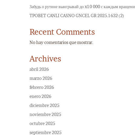
Забудь о рутине выигрывай до x10 000 с каждым вращени
TPOBET CANLI CASNO GNCEL GR 2025.1632 (2)
Recent Comments
No hay comentarios que mostrar.
Archives
abril 2026
marzo 2026
febrero 2026
enero 2026
diciembre 2025
noviembre 2025
octubre 2025
septiembre 2025