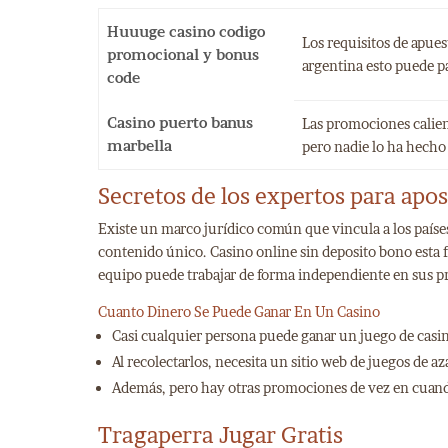
Huuuge casino codigo
Los requisitos de apues
promocional y bonus
argentina esto puede pa
code
Casino puerto banus
Las promociones calient
marbella
pero nadie lo ha hech
Secretos de los expertos para apos
Existe un marco jurídico común que vincula a los paíse
contenido único. Casino online sin deposito bono esta f
equipo puede trabajar de forma independiente en sus p
Cuanto Dinero Se Puede Ganar En Un Casino
Casi cualquier persona puede ganar un juego de casi
Al recolectarlos, necesita un sitio web de juegos de a
Además, pero hay otras promociones de vez en cuan
Tragaperra Jugar Gratis