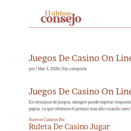
Juegos De Casino On Lin
por
|
Mar 5, 2026
| Sin categoría
Juegos De Casino On Lin
En términos de juegos, siempre puede esperar respuestas
pagos, ya que obtienes el premio más alto cuando caen 9
Nuevos Casinos Btc
Ruleta De Casino Jugar