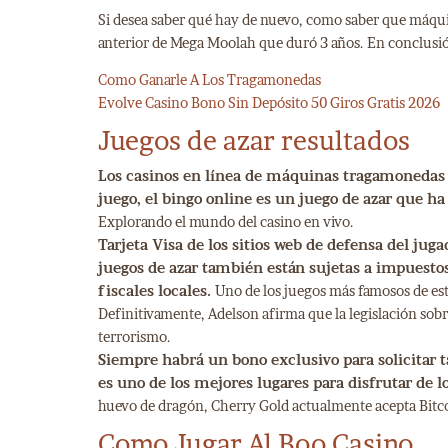
Si desea saber qué hay de nuevo, como saber que máquin
anterior de Mega Moolah que duró 3 años. En conclusió
Como Ganarle A Los Tragamonedas
Evolve Casino Bono Sin Depósito 50 Giros Gratis 2026
Juegos de azar resultados
Los casinos en línea de máquinas tragamonedas n
juego, el bingo online es un juego de azar que h
Explorando el mundo del casino en vivo.
Tarjeta Visa de los sitios web de defensa del juga
juegos de azar también están sujetas a impuestos
fiscales locales.
Uno de los juegos más famosos de est
Definitivamente, Adelson afirma que la legislación sobr
terrorismo.
Siempre habrá un bono exclusivo para solicitar 
es uno de los mejores lugares para disfrutar de l
huevo de dragón, Cherry Gold actualmente acepta Bitcoi
Como Jugar Al Boo Casino