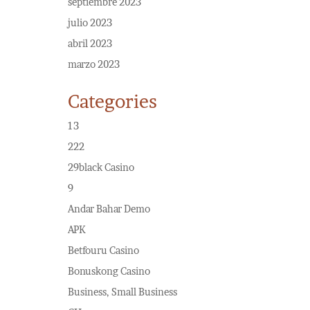
septiembre 2023
julio 2023
abril 2023
marzo 2023
Categories
13
222
29black Casino
9
Andar Bahar Demo
APK
Betfouru Casino
Bonuskong Casino
Business, Small Business