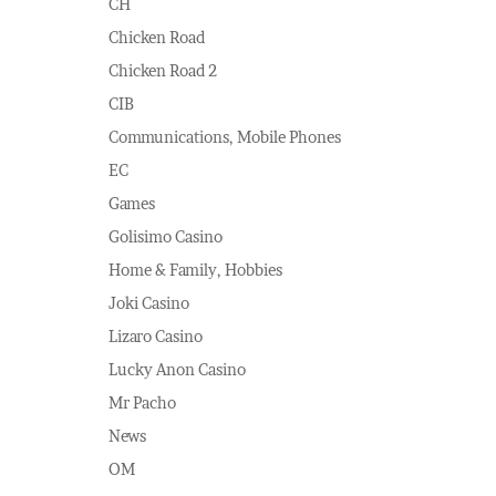
CH
Chicken Road
Chicken Road 2
CIB
Communications, Mobile Phones
EC
Games
Golisimo Casino
Home & Family, Hobbies
Joki Casino
Lizaro Casino
Lucky Anon Casino
Mr Pacho
News
OM