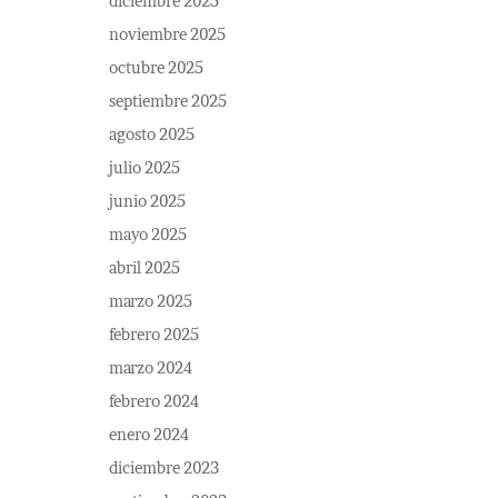
diciembre 2025
noviembre 2025
octubre 2025
septiembre 2025
agosto 2025
julio 2025
junio 2025
mayo 2025
abril 2025
marzo 2025
febrero 2025
marzo 2024
febrero 2024
enero 2024
diciembre 2023