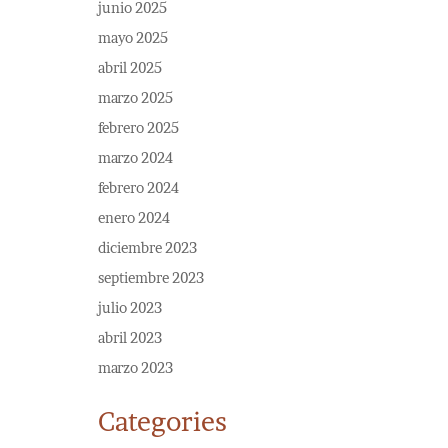
junio 2025
mayo 2025
abril 2025
marzo 2025
febrero 2025
marzo 2024
febrero 2024
enero 2024
diciembre 2023
septiembre 2023
julio 2023
abril 2023
marzo 2023
Categories