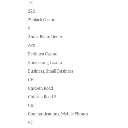
13
222
29black Casino
9
Andar Bahar Demo
APK
Betfouru Casino
Bonuskong Casino
Business, Small Business
CH
Chicken Road
Chicken Road 2
CIB
Communications, Mobile Phones
EC