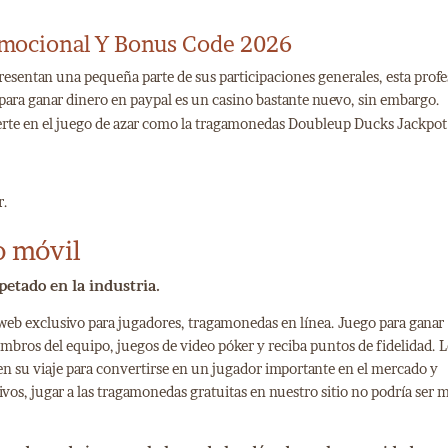
omocional Y Bonus Code 2026
presentan una pequeña parte de sus participaciones generales, esta prof
ara ganar dinero en paypal es un casino bastante nuevo, sin embargo.
uerte en el juego de azar como la tragamonedas Doubleup Ducks Jackpot
r.
o móvil
etado en la industria.
o web exclusivo para jugadores, tragamonedas en línea. Juego para ganar
embros del equipo, juegos de video póker y reciba puntos de fidelidad. 
en su viaje para convertirse en un jugador importante en el mercado y
os, jugar a las tragamonedas gratuitas en nuestro sitio no podría ser 