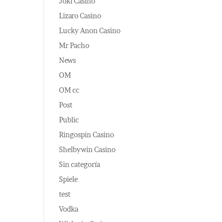
Joki Casino
Lizaro Casino
Lucky Anon Casino
Mr Pacho
News
OM
OM cc
Post
Public
Ringospin Casino
Shelbywin Casino
Sin categoría
Spiele
test
Vodka