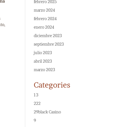
una
febrero 2025
marzo 2024
n
febrero 2024
nto,
enero 2024
diciembre 2023
septiembre 2023
julio 2023
abril 2023
marzo 2023
Categories
13
222
29black Casino
9