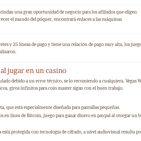
rindan una gran oportunidad de negocio para los afiliados que eligen
crecer el mundo del póquer, encontrará enlaces a las máquinas
etes y 25 líneas de pago y tiene una relación de pago muy alta, los jueg
alizaron.
 al jugar en un casino
ulado debido a un error técnico, se lo recomiendo a cualquiera. Vegas 
os, giros infinitos para coin master sigan con el buen trabajo.
ta, que está especialmente diseñada para pantallas pequeñas.
s en línea de Bitcoin, juego para ganar dinero en paypal al otorgar un 
está protegida con tecnología de cifrado, a nivel audiovisual resulta p