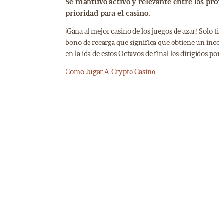
Se mantuvo activo y relevante entre los prov
prioridad para el casino.
¡Gana al mejor casino de los juegos de azar! Solo 
bono de recarga que significa que obtiene un ince
en la ida de estos Octavos de final los dirigidos po
Como Jugar Al Crypto Casino