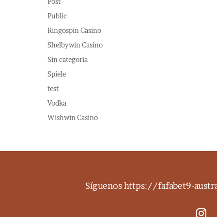
Post
Public
Ringospin Casino
Shelbywin Casino
Sin categoría
Spiele
test
Vodka
Wishwin Casino
Síguenos
https://fafabet9-aust