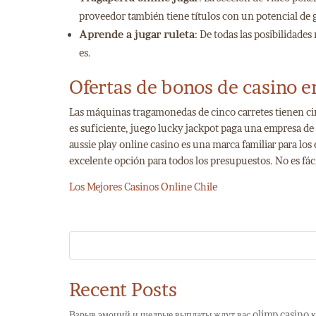
proveedor también tiene títulos con un potencial de 
Aprende a jugar ruleta
: De todas las posibilidade
es.
Ofertas de bonos de casino en
Las máquinas tragamonedas de cinco carretes tienen cinco
es suficiente, juego lucky jackpot paga una empresa de 
aussie play online casino es una marca familiar para los 
excelente opción para todos los presupuestos. No es fác
Los Mejores Casinos Online Chile
Recent Posts
Взрыв эмоций и щедрые выплаты ждут вас olimp casino к