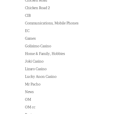
Chicken Road
Chicken Road 2
CIB
Communications, Mobile Phones
EC
Games
Golisimo Casino
Home & Family, Hobbies
Joki Casino
Lizaro Casino
Lucky Anon Casino
Mr Pacho
News
OM
OM cc