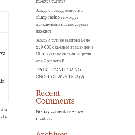
nuestra cultura
Забудь о повседневности в
olimp casino тебя ждут
приключения и шанс сорвать
джекпот!
Забудь о рутине выигрывай до
x10 000 с каждым вращением в
rva
Olimp казино онлайн, ощутив
жар Древнего Е
TPOBET CANLI CASNO
GNCEL GR 2025.1632 (2)
de
Recent
Comments
asino
No hay comentarios que
al y
mostrar.
Archives