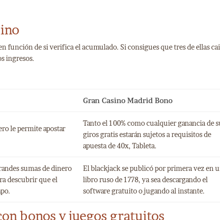
sino
n función de si verifica el acumulado. Si consigues que tres de ellas ca
os ingresos.
Gran Casino Madrid Bono
Tanto el 100% como cualquier ganancia de s
ro le permite apostar
giros gratis estarán sujetos a requisitos de
apuesta de 40x, Tableta.
grandes sumas de dinero
El blackjack se publicó por primera vez en 
ra descubrir que el
libro ruso de 1778, ya sea descargando el
mpo.
software gratuito o jugando al instante.
n bonos y juegos gratuitos