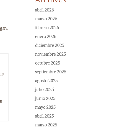
abril 2026
marzo 2026
febrero 2026
igan,
enero 2026
diciembre 2025
noviembre 2025
octubre 2025
septiembre 2025
us
agosto 2025
julio 2025
junio 2025
un
mayo 2025
abril 2025
marzo 2025