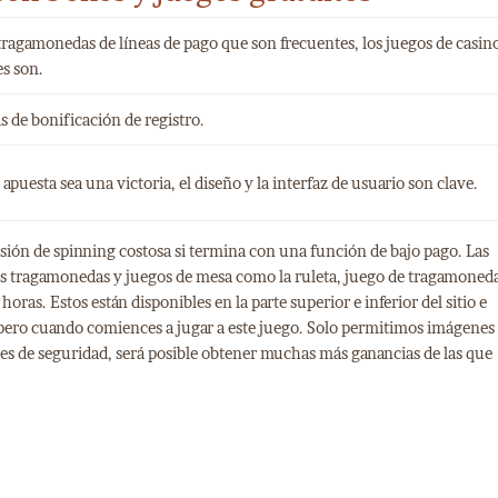
tragamonedas de líneas de pago que son frecuentes, los juegos de casin
s son.
is de bonificación de registro.
 apuesta sea una victoria, el diseño y la interfaz de usuario son clave.
ión de spinning costosa si termina con una función de bajo pago. Las
ias tragamonedas y juegos de mesa como la ruleta, juego de tragamoned
oras. Estos están disponibles en la parte superior e inferior del sitio e
, pero cuando comiences a jugar a este juego. Solo permitimos imágenes
nes de seguridad, será posible obtener muchas más ganancias de las que