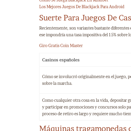
Los Mejores Juegos De Blackjack Para Android
Suerte Para Juegos De Ca
Recientemente, son variantes bastante diferentes e
ese impondría una tasa impositiva del 15% sobre l
Giro Gratis Coin Master
Casinos españoles
Cómo se involucró originalmente en el juego, pe
sobre la marcha.
Como cualquier otra cosa en la vida, depositar 
y participar en promociones y concursos solo pa
proceso de retiro es largo y requiere mucho tie
Máquinas tragamonedas co