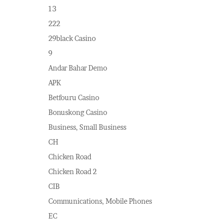
13
222
29black Casino
9
Andar Bahar Demo
APK
Betfouru Casino
Bonuskong Casino
Business, Small Business
CH
Chicken Road
Chicken Road 2
CIB
Communications, Mobile Phones
EC