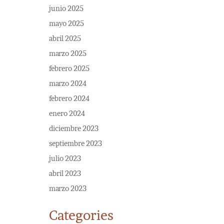
junio 2025
mayo 2025
abril 2025
marzo 2025
febrero 2025
marzo 2024
febrero 2024
enero 2024
diciembre 2023
septiembre 2023
julio 2023
abril 2023
marzo 2023
Categories