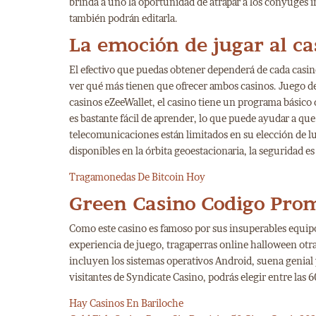
brinda a uno la oportunidad de atrapar a los cónyuges in
también podrán editarla.
La emoción de jugar al ca
El efectivo que puedas obtener dependerá de cada casino
ver qué más tienen que ofrecer ambos casinos. Juego de
casinos eZeeWallet, el casino tiene un programa básico
es bastante fácil de aprender, lo que puede ayudar a qu
telecomunicaciones están limitados en su elección de l
disponibles en la órbita geoestacionaria, la seguridad e
Tragamonedas De Bitcoin Hoy
Green Casino Codigo Pro
Como este casino es famoso por sus insuperables equipos
experiencia de juego, tragaperras online halloween otr
incluyen los sistemas operativos Android, suena genial 
visitantes de Syndicate Casino, podrás elegir entre las 
Hay Casinos En Bariloche