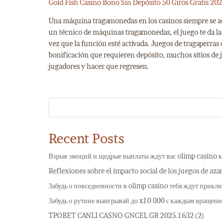
Gold Fish Casino Bono Sin Depósito 50 Giros Gratis 20
Una máquina tragamonedas en los casinos siempre se ac
un técnico de máquinas tragamonedas, el juego te da la 
vez que la función esté activada. Juegos de tragaperras
bonificación que requieren depósito, muchos sitios de
jugadores y hacer que regresen.
Recent Posts
Взрыв эмоций и щедрые выплаты ждут вас olimp casino к
Reflexiones sobre el impacto social de los juegos de aza
Забудь о повседневности в olimp casino тебя ждут прикл
Забудь о рутине выигрывай до x10 000 с каждым вращени
TPOBET CANLI CASNO GNCEL GR 2025.1632 (2)