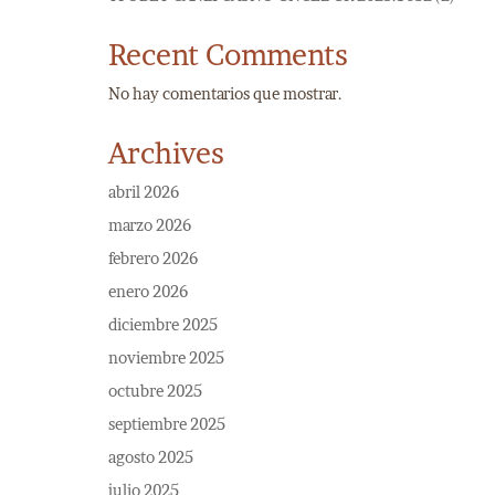
Recent Comments
No hay comentarios que mostrar.
Archives
abril 2026
marzo 2026
febrero 2026
enero 2026
diciembre 2025
noviembre 2025
octubre 2025
septiembre 2025
agosto 2025
julio 2025