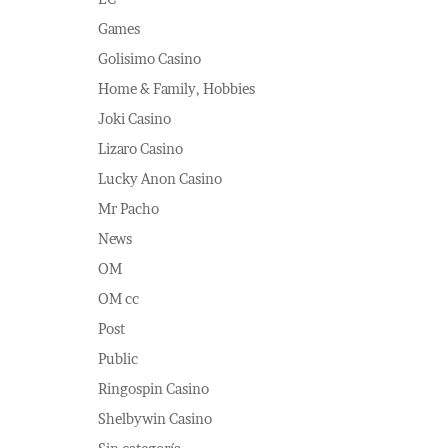
Games
Golisimo Casino
Home & Family, Hobbies
Joki Casino
Lizaro Casino
Lucky Anon Casino
Mr Pacho
News
OM
OM cc
Post
Public
Ringospin Casino
Shelbywin Casino