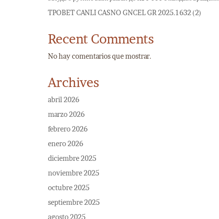
TPOBET CANLI CASNO GNCEL GR 2025.1632 (2)
Recent Comments
No hay comentarios que mostrar.
Archives
abril 2026
marzo 2026
febrero 2026
enero 2026
diciembre 2025
noviembre 2025
octubre 2025
septiembre 2025
agosto 2025