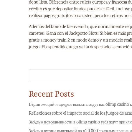
de su lista. Diferencia entre ruleta europea y francesa du
crédito es que depositar fondos puede ser fácil. Inclus
realizar pagos gratuitos para usted, pero los retiros no l
Además del bono de bienvenida, que normalmente requi
carretes. ¡Gana con el Jackpotto Slots! Si bien es más 
gratis a money train 2 en modo demo y un modelo realis
juego. El espléndido juego ya ha despertado la emoción
Recent Posts
Взрыв эмоций и щедрые выплаты ждут вас olimp casino к
Reflexiones sobre el impacto social de los juegos de aza
Забудь о повседневности в olimp casino тебя ждут прикл
Забудь о рутине выигрывай до x10 000 с каждым вращени