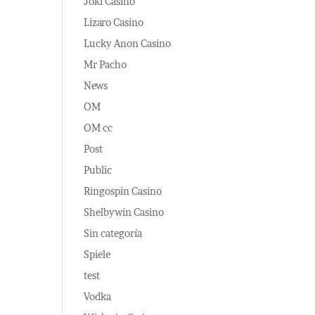
Joki Casino
Lizaro Casino
Lucky Anon Casino
Mr Pacho
News
OM
OM cc
Post
Public
Ringospin Casino
Shelbywin Casino
Sin categoría
Spiele
test
Vodka