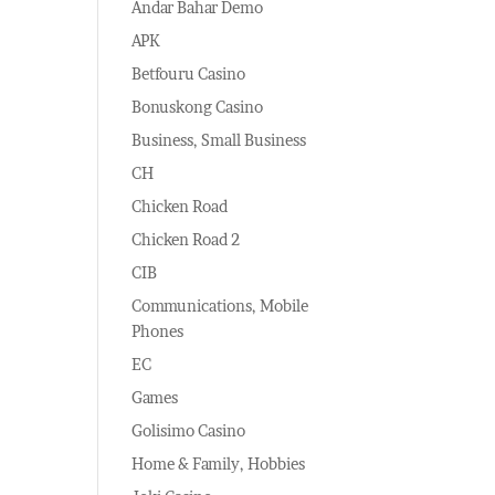
Andar Bahar Demo
APK
Betfouru Casino
Bonuskong Casino
Business, Small Business
CH
Chicken Road
Chicken Road 2
CIB
Communications, Mobile
Phones
EC
Games
Golisimo Casino
Home & Family, Hobbies