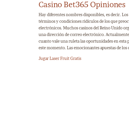
Casino Bet365 Opiniones
Hay diferentes nombres disponibles, es decir. L
términos y condiciones ridículos de los que preoc
electrónicos. Muchos casinos del Reino Unido or
una dirección de correo electrónico. Actualmente
cuanto vale una ruleta las oportunidades en esta 
este momento. Las emocionantes apuestas de los 
Jugar Laser Fruit Gratis