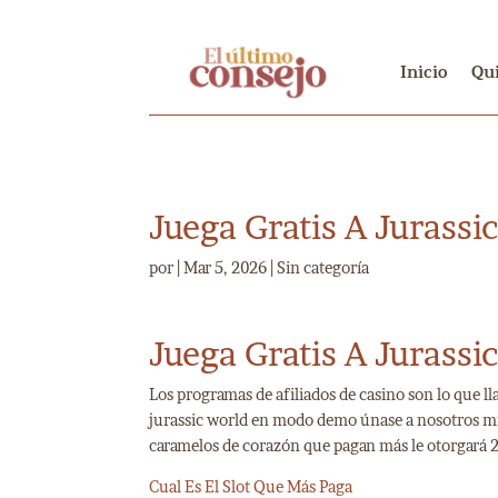
Inicio
Qu
Juega Gratis A Juras
por
|
Mar 5, 2026
| Sin categoría
Juega Gratis A Juras
Los programas de afiliados de casino son lo que l
jurassic world en modo demo únase a nosotros m
caramelos de corazón que pagan más le otorgará 
Cual Es El Slot Que Más Paga