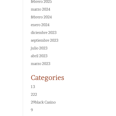
febrero 2025
marzo 2024
febrero 2024
enero 2024
diciembre 2023
septiembre 2023
julio 2023
abril 2023
marzo 2023
Categories
13
222
29black Casino
9