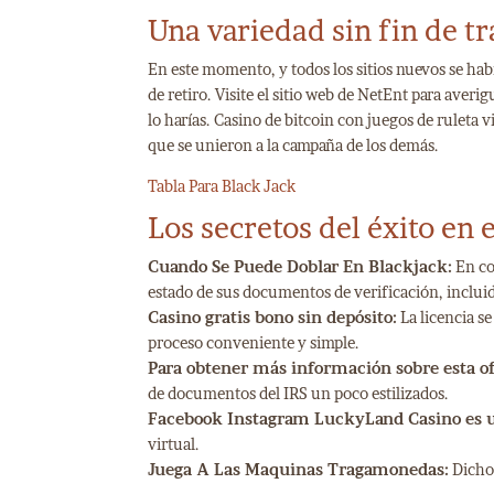
Una variedad sin fin de 
En este momento, y todos los sitios nuevos se hab
de retiro. Visite el sitio web de NetEnt para aver
lo harías. Casino de bitcoin con juegos de ruleta
que se unieron a la campaña de los demás.
Tabla Para Black Jack
Los secretos del éxito en 
Cuando Se Puede Doblar En Blackjack:
En co
estado de sus documentos de verificación, inclui
Casino gratis bono sin depósito:
La licencia s
proceso conveniente y simple.
Para obtener más información sobre esta ofe
de documentos del IRS un poco estilizados.
Facebook Instagram LuckyLand Casino es u
virtual.
Juega A Las Maquinas Tragamonedas:
Dicho 