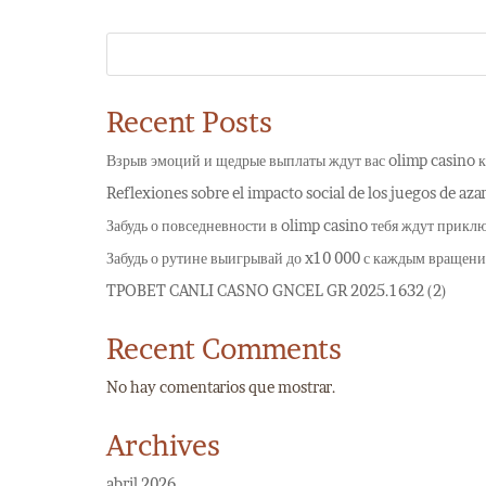
Recent Posts
Взрыв эмоций и щедрые выплаты ждут вас olimp casino к
Reflexiones sobre el impacto social de los juegos de aza
Забудь о повседневности в olimp casino тебя ждут прикл
Забудь о рутине выигрывай до x10 000 с каждым вращени
TPOBET CANLI CASNO GNCEL GR 2025.1632 (2)
Recent Comments
No hay comentarios que mostrar.
Archives
abril 2026