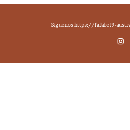
Síguenos
https://fafabet9-aust