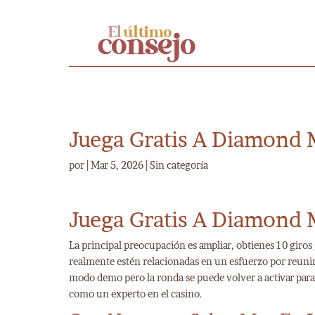
Juega Gratis A Diamon
por
|
Mar 5, 2026
| Sin categoría
Juega Gratis A Diamon
La principal preocupación es ampliar, obtienes 10 giros
realmente estén relacionadas en un esfuerzo por reuni
modo demo pero la ronda se puede volver a activar para
como un experto en el casino.