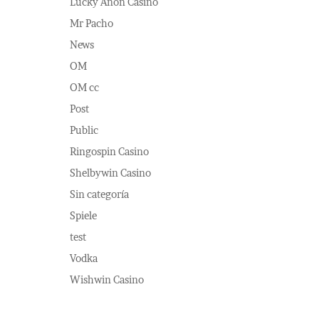
Lucky Anon Casino
Mr Pacho
News
OM
OM cc
Post
Public
Ringospin Casino
Shelbywin Casino
Sin categoría
Spiele
test
Vodka
Wishwin Casino