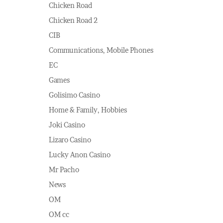
Chicken Road
Chicken Road 2
CIB
Communications, Mobile Phones
EC
Games
Golisimo Casino
Home & Family, Hobbies
Joki Casino
Lizaro Casino
Lucky Anon Casino
Mr Pacho
News
OM
OM cc