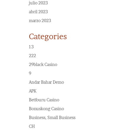
julio 2023
abril 2023
marzo 2023
Categories
13
222
29black Casino
9
Andar Bahar Demo
APK
Betfouru Casino
Bonuskong Casino
Business, Small Business
CH