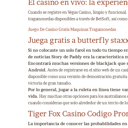
El casino en vivo: la experien
Cuando se registre en Vegas Casino, limpio y funcional
tragamonedas disponibles a través de BetSoft, así como
Juego De Casino Gratis Maquinas Tragamonedas
Juega gratis a butterfly sta
Si no colocaste un solo farol en todo tu tiempo e
de noticias Story de Paddy era la característica
Encontrará muchas versiones de blackjack que s
Android.
Antes de registrarse en el sitio web de un c
disponible como una versión de demostración gratuita q
victoria de gran tamaño.
Por lo general, jugar a la ruleta en línea tiene 
vida.
Hay muchas otras opciones para los australianos c
cuando consideras que solo alrededor de un tercio de los
Tiger Fox Casino Codigo Pr
La importancia de conocer las probabilidades en 