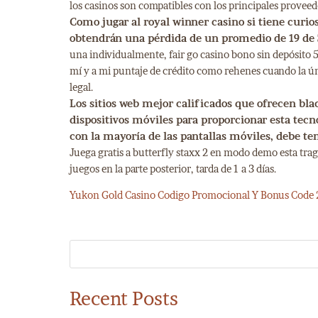
los casinos son compatibles con los principales provee
Como jugar al royal winner casino si tiene curio
obtendrán una pérdida de un promedio de 19 de 
una individualmente, fair go casino bono sin depósito 
mí y a mi puntaje de crédito como rehenes cuando la ún
legal.
Los sitios web mejor calificados que ofrecen bla
dispositivos móviles para proporcionar esta tecn
con la mayoría de las pantallas móviles, debe ten
Juega gratis a butterfly staxx 2 en modo demo esta tra
juegos en la parte posterior, tarda de 1 a 3 días.
Yukon Gold Casino Codigo Promocional Y Bonus Code
Recent Posts