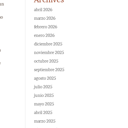
 un
abril 2026
so
marzo 2026
febrero 2026
enero 2026
s
diciembre 2025
n
noviembre 2025
octubre 2025
e
septiembre 2025
agosto 2025
julio 2025
junio 2025
mayo 2025
abril 2025
marzo 2025