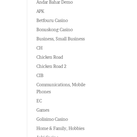
Andar Bahar Demo
APK
Betfouru Casino
Bonuskong Casino
Business, Small Business
CH
Chicken Road
Chicken Road 2
CIB
Communications, Mobile
Phones
EC
Games
Golisimo Casino
Home & Family, Hobbies