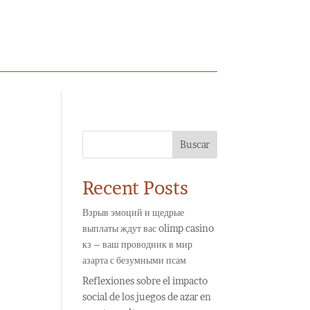
Buscar
Recent Posts
Взрыв эмоций и щедрые
выплаты ждут вас olimp casino
кз – ваш проводник в мир
азарта с безумными псам
Reflexiones sobre el impacto
social de los juegos de azar en