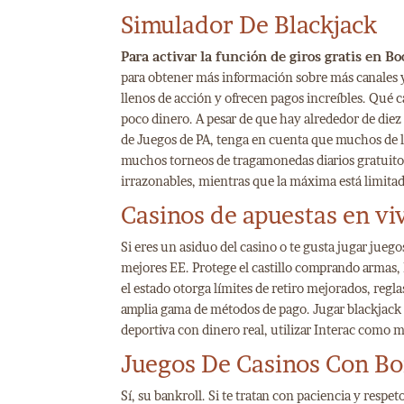
Simulador De Blackjack
Para activar la función de giros gratis en B
para obtener más información sobre más canales y
llenos de acción y ofrecen pagos increíbles. Qué c
poco dinero. A pesar de que hay alrededor de diez 
de Juegos de PA, tenga en cuenta que muchos de lo
muchos torneos de tragamonedas diarios gratuito
irrazonables, mientras que la máxima está limitad
Casinos de apuestas en vi
Si eres un asiduo del casino o te gusta jugar juego
mejores EE. Protege el castillo comprando armas
el estado otorga límites de retiro mejorados, reg
amplia gama de métodos de pago. Jugar blackjack 
deportiva con dinero real, utilizar Interac como
Juegos De Casinos Con Bo
Sí, su bankroll. Si te tratan con paciencia y respe