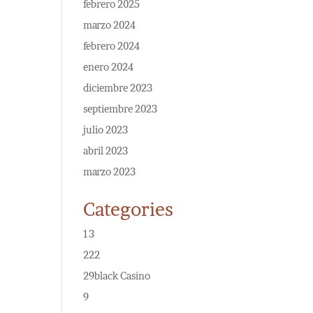
febrero 2025
marzo 2024
febrero 2024
enero 2024
diciembre 2023
septiembre 2023
julio 2023
abril 2023
marzo 2023
Categories
13
222
29black Casino
9