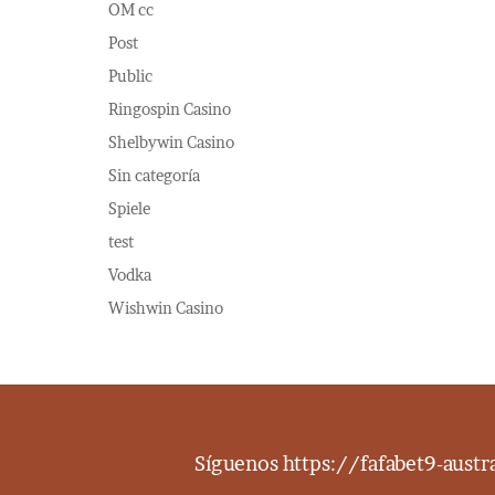
OM cc
Post
Public
Ringospin Casino
Shelbywin Casino
Sin categoría
Spiele
test
Vodka
Wishwin Casino
Síguenos
https://fafabet9-aust