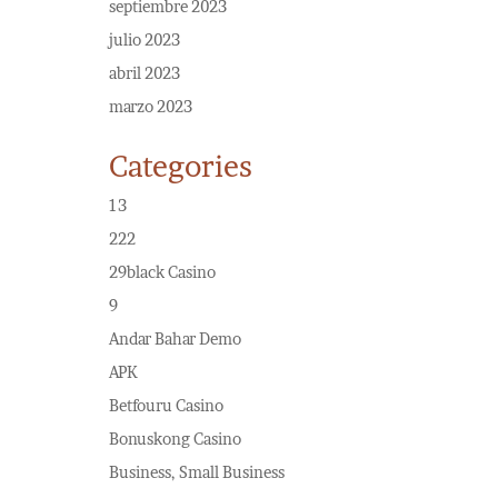
septiembre 2023
julio 2023
abril 2023
marzo 2023
Categories
13
222
29black Casino
9
Andar Bahar Demo
APK
Betfouru Casino
Bonuskong Casino
Business, Small Business