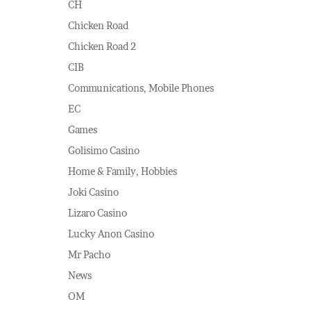
CH
Chicken Road
Chicken Road 2
CIB
Communications, Mobile Phones
EC
Games
Golisimo Casino
Home & Family, Hobbies
Joki Casino
Lizaro Casino
Lucky Anon Casino
Mr Pacho
News
OM