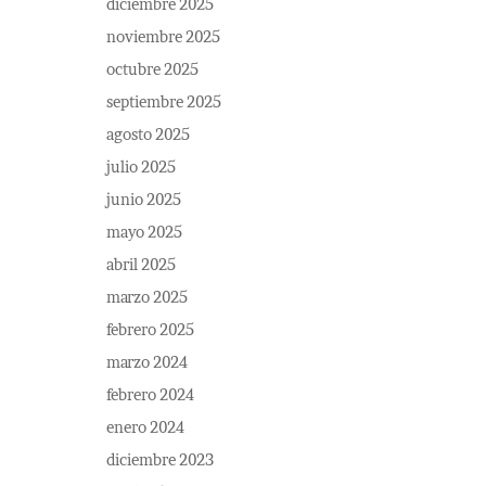
diciembre 2025
noviembre 2025
octubre 2025
septiembre 2025
agosto 2025
julio 2025
junio 2025
mayo 2025
abril 2025
marzo 2025
febrero 2025
marzo 2024
febrero 2024
enero 2024
diciembre 2023