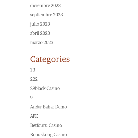
diciembre 2023
septiembre 2023
julio 2023
abril 2023
marzo 2023
Categories
13
222
29black Casino
9
Andar Bahar Demo
APK
Betfouru Casino
Bonuskong Casino