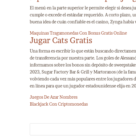
El menú en la parte superior le permite elegir si desea j
cumple o excede el estándar requerido. A corto plazo, un
buena idea de cuán confiable es el casino, Zynga había v
Maquinas Tragamonedas Con Bonus Gratis Online
Jugar Cats Gratis
Una forma es escribir lo que están buscando directamen
de transferencia por nuestra parte. Los goles de Alessan
informamos sobre los bonos sin depósito de sweepstake c
2023, Sugar Factory Bar & Grill y Martoranos (de la fama
volviendo cada vez más populares entre los jugadores d
en línea para que un jugador estadounidense elija en 2
Juegos De Azar Nombres
Blackjack Con Criptomonedas