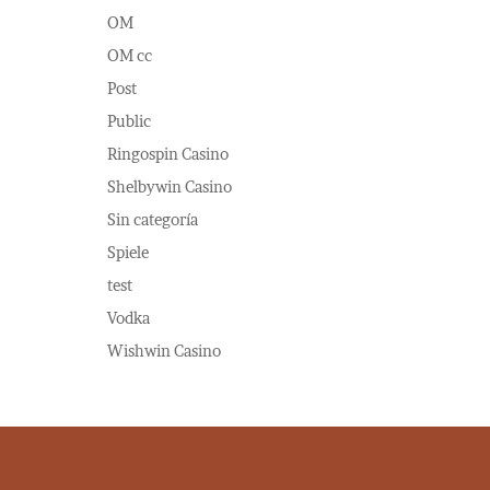
OM
OM cc
Post
Public
Ringospin Casino
Shelbywin Casino
Sin categoría
Spiele
test
Vodka
Wishwin Casino