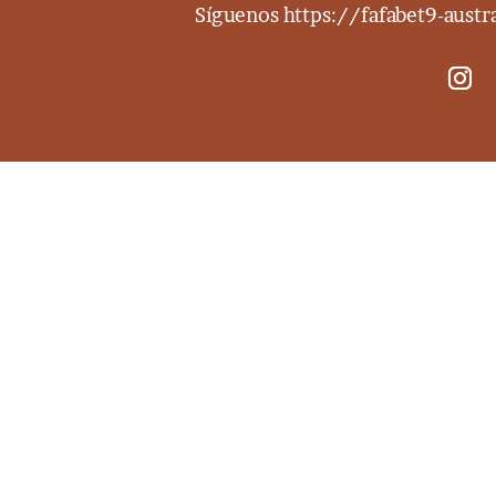
Síguenos
https://fafabet9-aust