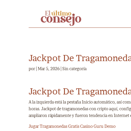
Jackpot De Tragamoneda
por
|
Mar 5, 2026
| Sin categoría
Jackpot De Tragamoneda
A la izquierda está la pestaña Inicio automático, así com
horas. Jackpot de tragamonedas con cripto aquí, confi
ampliaron rápidamente y fueron tendencia en Internet e
Jugar Tragamonedas Gratis Casino Guru Demo