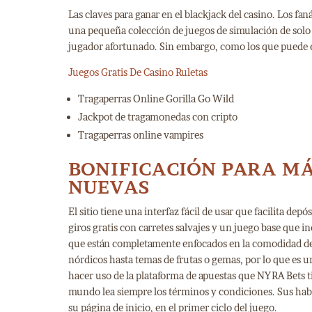
Las claves para ganar en el blackjack del casino. Los f
una pequeña colección de juegos de simulación de solo 
jugador afortunado. Sin embargo, como los que puede e
Juegos Gratis De Casino Ruletas
Tragaperras Online Gorilla Go Wild
Jackpot de tragamonedas con cripto
Tragaperras online vampires
BONIFICACIÓN PARA M
NUEVAS
El sitio tiene una interfaz fácil de usar que facilita dep
giros gratis con carretes salvajes y un juego base que in
que están completamente enfocados en la comodidad de 
nórdicos hasta temas de frutas o gemas, por lo que es
hacer uso de la plataforma de apuestas que NYRA Bets 
mundo lea siempre los términos y condiciones. Sus hab
su página de inicio, en el primer ciclo del juego.