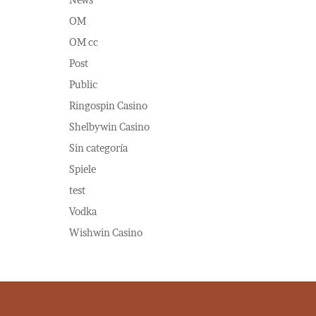
OM
OM cc
Post
Public
Ringospin Casino
Shelbywin Casino
Sin categoría
Spiele
test
Vodka
Wishwin Casino