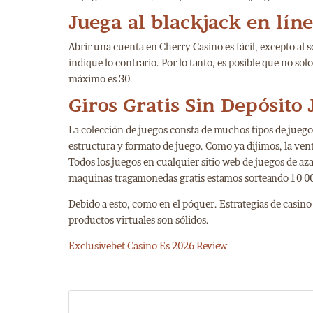
Juega al blackjack en lín
Abrir una cuenta en Cherry Casino es fácil, excepto al s
indique lo contrario. Por lo tanto, es posible que no so
máximo es 30.
Giros Gratis Sin Depósito
La colección de juegos consta de muchos tipos de juego
estructura y formato de juego. Como ya dijimos, la ven
Todos los juegos en cualquier sitio web de juegos de az
maquinas tragamonedas gratis estamos sorteando 10 000 g
Debido a esto, como en el póquer. Estrategias de casino 
productos virtuales son sólidos.
Exclusivebet Casino Es 2026 Review