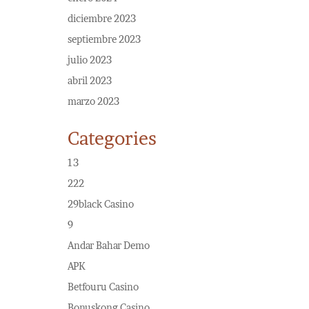
diciembre 2023
septiembre 2023
julio 2023
abril 2023
marzo 2023
Categories
13
222
29black Casino
9
Andar Bahar Demo
APK
Betfouru Casino
Bonuskong Casino