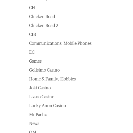
CH
Chicken Road
Chicken Road 2
CIB
Communications, Mobile Phones
EC
Games
Golisimo Casino
Home & Family, Hobbies
Joki Casino
Lizaro Casino
Lucky Anon Casino
Mr Pacho
News
OM