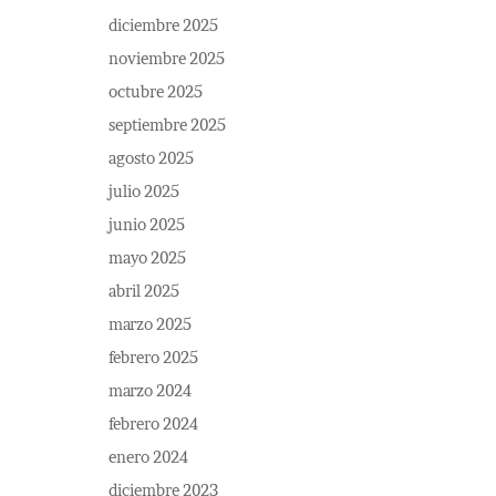
diciembre 2025
noviembre 2025
octubre 2025
septiembre 2025
agosto 2025
julio 2025
junio 2025
mayo 2025
abril 2025
marzo 2025
febrero 2025
marzo 2024
febrero 2024
enero 2024
diciembre 2023