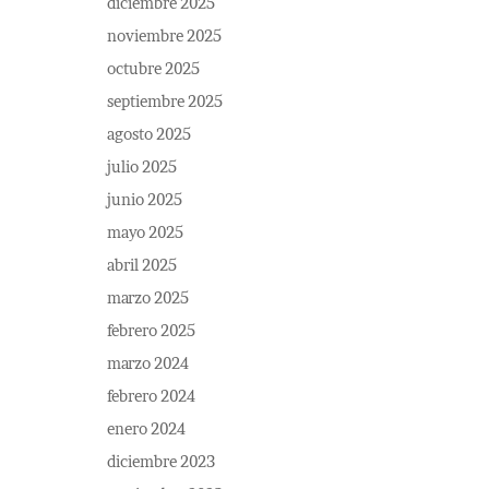
diciembre 2025
noviembre 2025
octubre 2025
septiembre 2025
agosto 2025
julio 2025
junio 2025
mayo 2025
abril 2025
marzo 2025
febrero 2025
marzo 2024
febrero 2024
enero 2024
diciembre 2023