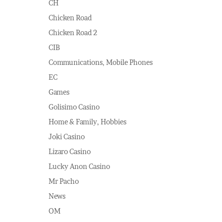
CH
Chicken Road
Chicken Road 2
CIB
Communications, Mobile Phones
EC
Games
Golisimo Casino
Home & Family, Hobbies
Joki Casino
Lizaro Casino
Lucky Anon Casino
Mr Pacho
News
OM