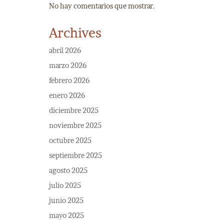
No hay comentarios que mostrar.
Archives
abril 2026
marzo 2026
febrero 2026
enero 2026
diciembre 2025
noviembre 2025
octubre 2025
septiembre 2025
agosto 2025
julio 2025
junio 2025
mayo 2025