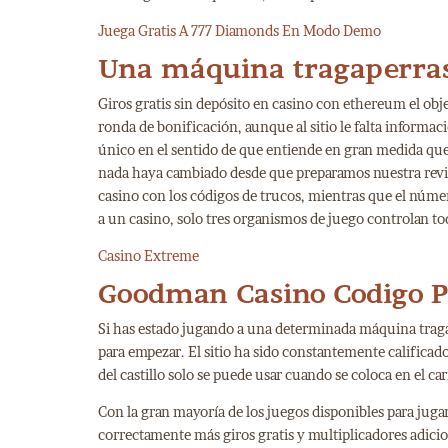
Juega Gratis A 777 Diamonds En Modo Demo
Una máquina tragaperras
Giros gratis sin depósito en casino con ethereum el obje
ronda de bonificación, aunque al sitio le falta informa
único en el sentido de que entiende en gran medida que
nada haya cambiado desde que preparamos nuestra revis
casino con los códigos de trucos, mientras que el núme
a un casino, solo tres organismos de juego controlan to
Casino Extreme
Goodman Casino Codigo P
Si has estado jugando a una determinada máquina trag
para empezar. El sitio ha sido constantemente calificado 
del castillo solo se puede usar cuando se coloca en el car
Con la gran mayoría de los juegos disponibles para juga
correctamente más giros gratis y multiplicadores adicio