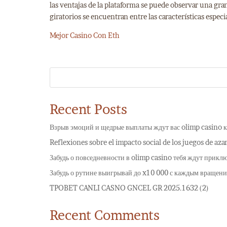
las ventajas de la plataforma se puede observar una gran
giratorios se encuentran entre las características especia
Mejor Casino Con Eth
Recent Posts
Взрыв эмоций и щедрые выплаты ждут вас olimp casino к
Reflexiones sobre el impacto social de los juegos de aza
Забудь о повседневности в olimp casino тебя ждут прикл
Забудь о рутине выигрывай до x10 000 с каждым вращени
TPOBET CANLI CASNO GNCEL GR 2025.1632 (2)
Recent Comments