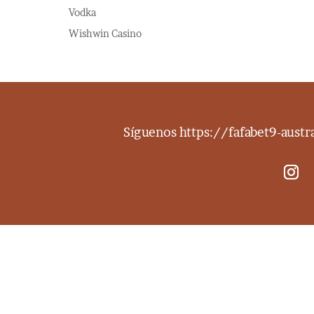
Vodka
Wishwin Casino
Síguenos
https://fafabet9-aust