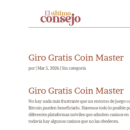
Giro Gratis Coin Master
por
|
Mar 5, 2026
| Sin categoría
Giro Gratis Coin Master
No hay nada más frustrante que un entorno de juego car
Bitcoin pueden beneficiarlo. Haremos todo lo posible pa
diferentes plataformas móviles que admiten casinos en l
todavía hay algunos casinos que no las obedecen.