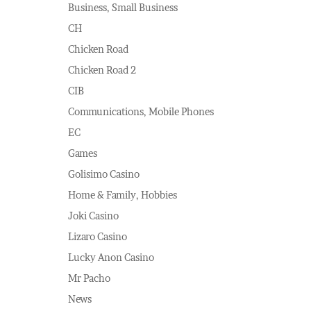
Business, Small Business
CH
Chicken Road
Chicken Road 2
CIB
Communications, Mobile Phones
EC
Games
Golisimo Casino
Home & Family, Hobbies
Joki Casino
Lizaro Casino
Lucky Anon Casino
Mr Pacho
News