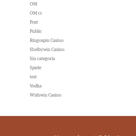
OM
OM cc
Post
Public
Ringospin Casino
Shelbywin Casino
Sin categoría
Spiele
test
Vodka
Wishwin Casino