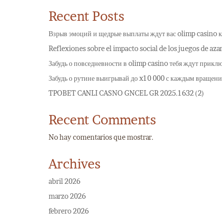
Recent Posts
Взрыв эмоций и щедрые выплаты ждут вас olimp casino к
Reflexiones sobre el impacto social de los juegos de aza
Забудь о повседневности в olimp casino тебя ждут прикл
Забудь о рутине выигрывай до x10 000 с каждым вращени
TPOBET CANLI CASNO GNCEL GR 2025.1632 (2)
Recent Comments
No hay comentarios que mostrar.
Archives
abril 2026
marzo 2026
febrero 2026