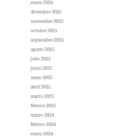
enero 2026
diciembre 2025
noviembre 2025
octubre 2025
septiembre 2025
agosto 2025
julio 2025
junio 2025
mayo 2025
abril 2025
marzo 2025
febrero 2025
marzo 2024
febrero 2024
enero 2024