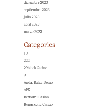
diciembre 2023
septiembre 2023
julio 2023
abril 2023
marzo 2023
Categories
13
222
29black Casino
9
Andar Bahar Demo
APK
Betfouru Casino
Bonuskong Casino