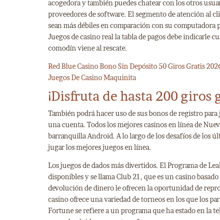
acogedora y también puedes chatear con los otros usuar
proveedores de software. El segmento de atención al cli
sean más débiles en comparación con su computadora per
Juegos de casino real la tabla de pagos debe indicarle 
comodín viene al rescate.
Red Blue Casino Bono Sin Depósito 50 Giros Gratis 202
Juegos De Casino Maquinita
¡Disfruta de hasta 200 giros
También podrá hacer uso de sus bonos de registro para 
una cuenta. Todos los mejores casinos en línea de Nuev
barranquilla Android. A lo largo de los desafíos de los 
jugar los mejores juegos en línea.
Los juegos de dados más divertidos. El Programa de Leal
disponibles y se llama Club 21, que es un casino basad
devolución de dinero le ofrecen la oportunidad de repro
casino ofrece una variedad de torneos en los que los pa
Fortune se refiere a un programa que ha estado en la te