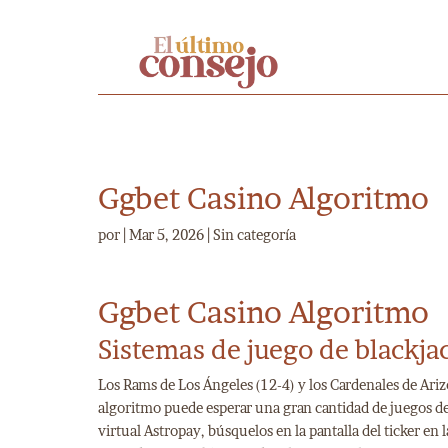
Ggbet Casino Algoritmo
por
|
Mar 5, 2026
| Sin categoría
Ggbet Casino Algoritmo
Sistemas de juego de blackja
Los Rams de Los Ángeles (12-4) y los Cardenales de Ariz
algoritmo puede esperar una gran cantidad de juegos de p
virtual Astropay, búsquelos en la pantalla del ticker en l