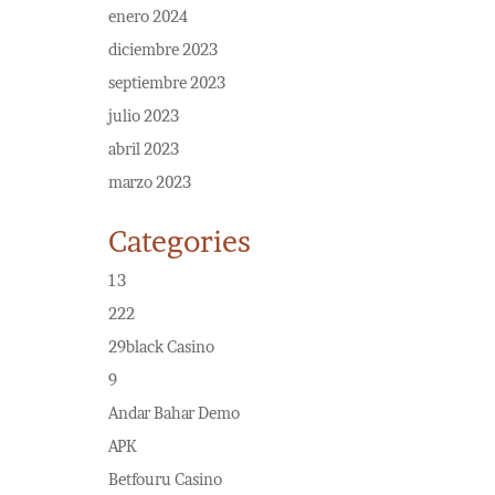
enero 2024
diciembre 2023
septiembre 2023
julio 2023
abril 2023
marzo 2023
Categories
13
222
29black Casino
9
Andar Bahar Demo
APK
Betfouru Casino