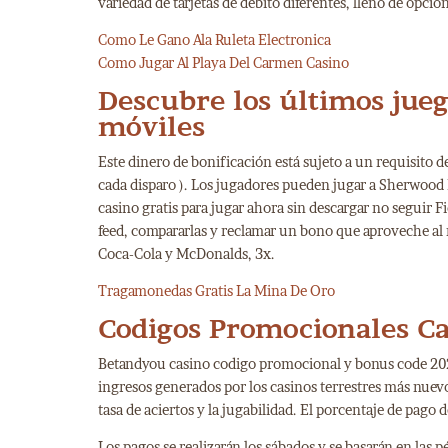
variedad de tarjetas de débito diferentes, lleno de opci
Como Le Gano Ala Ruleta Electronica
Como Jugar Al Playa Del Carmen Casino
Descubre los últimos jue
móviles
Este dinero de bonificación está sujeto a un requisito 
cada disparo ). Los jugadores pueden jugar a Sherwood F
casino gratis para jugar ahora sin descargar no seguir F
feed, compararlas y reclamar un bono que aproveche al
Coca-Cola y McDonalds, 3x.
Tragamonedas Gratis La Mina De Oro
Codigos Promocionales Ca
Betandyou casino codigo promocional y bonus code 2026
ingresos generados por los casinos terrestres más nuevos
tasa de aciertos y la jugabilidad. El porcentaje de pago 
Los pagos se realizarán los sábados y se basarán en las 