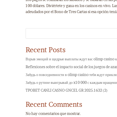
100 dólares. Diviértete y gana en los casinos en vivo. La
adeudados por el Bono de Tres Cartas si esa opción tení
Recent Posts
Взрыв эмоций и щедрые выплаты ждут вас olimp casino к
Reflexiones sobre el impacto social de los juegos de aza
Забудь о повседневности в olimp casino тебя ждут прикл
Забудь о рутине выигрывай до x10 000 с каждым вращени
TPOBET CANLI CASNO GNCEL GR 2025.1632 (2)
Recent Comments
No hay comentarios que mostrar.