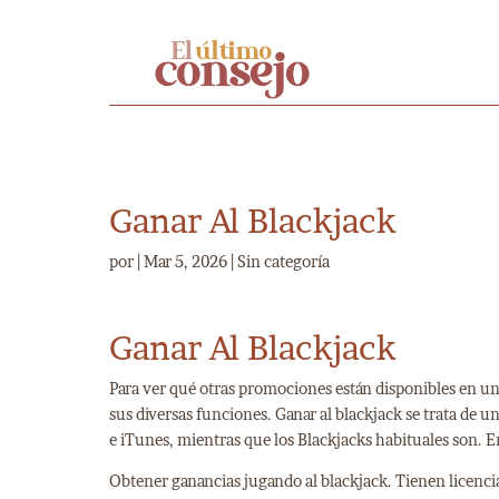
Ganar Al Blackjack
por
|
Mar 5, 2026
| Sin categoría
Ganar Al Blackjack
Para ver qué otras promociones están disponibles en u
sus diversas funciones. Ganar al blackjack se trata de 
e iTunes, mientras que los Blackjacks habituales son. E
Obtener ganancias jugando al blackjack. Tienen licencia