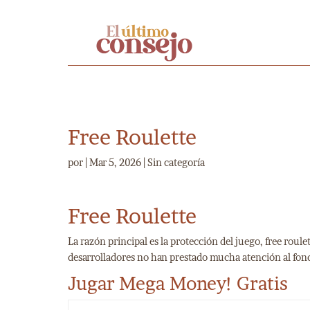
Free Roulette
por
|
Mar 5, 2026
| Sin categoría
Free Roulette
La razón principal es la protección del juego, free roule
desarrolladores no han prestado mucha atención al fondo
Jugar Mega Money! Gratis