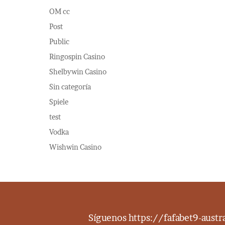
OM cc
Post
Public
Ringospin Casino
Shelbywin Casino
Sin categoría
Spiele
test
Vodka
Wishwin Casino
Síguenos
https://fafabet9-aust