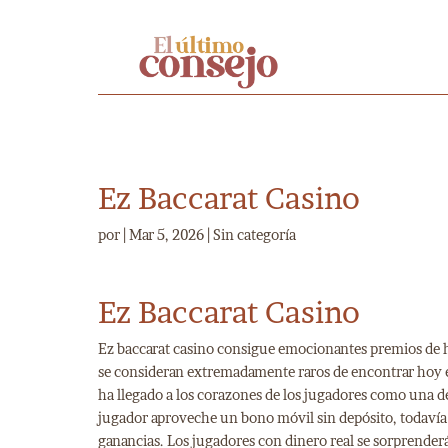
Ez Baccarat Casino
por
|
Mar 5, 2026
| Sin categoría
Ez Baccarat Casino
Ez baccarat casino consigue emocionantes premios de
se consideran extremadamente raros de encontrar hoy 
ha llegado a los corazones de los jugadores como una de
jugador aproveche un bono móvil sin depósito, todavía
ganancias. Los jugadores con dinero real se sorprender