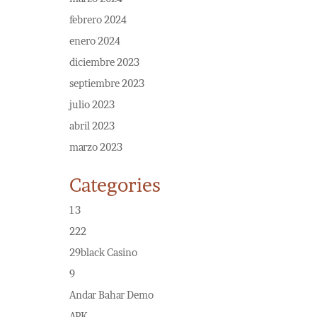
febrero 2024
enero 2024
diciembre 2023
septiembre 2023
julio 2023
abril 2023
marzo 2023
Categories
13
222
29black Casino
9
Andar Bahar Demo
APK