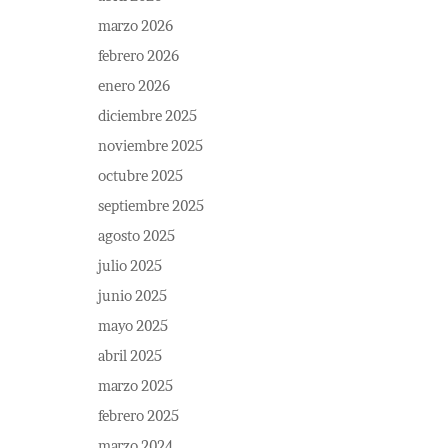
marzo 2026
febrero 2026
enero 2026
diciembre 2025
noviembre 2025
octubre 2025
septiembre 2025
agosto 2025
julio 2025
junio 2025
mayo 2025
abril 2025
marzo 2025
febrero 2025
marzo 2024