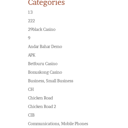
Categories
13
222
29black Casino
9
Andar Bahar Demo
APK
Betfouru Casino
Bonuskong Casino
Business, Small Business
CH
Chicken Road
Chicken Road 2
CIB
Communications, Mobile Phones