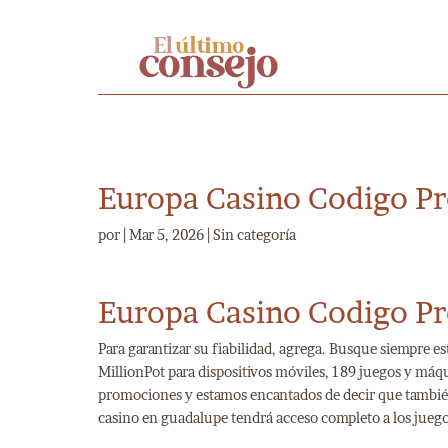
Europa Casino Codigo P
por
|
Mar 5, 2026
| Sin categoría
Europa Casino Codigo P
Para garantizar su fiabilidad, agrega. Busque siempre es
MillionPot para dispositivos móviles, 189 juegos y má
promociones y estamos encantados de decir que también 
casino en guadalupe tendrá acceso completo a los jueg