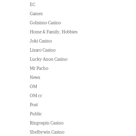
EC
Games
Golisimo Casino
Home & Family, Hobbies
Joki Casino
Lizaro Casino
Lucky Anon Casino
Mr Pacho
News
OM
OM cc
Post
Public
Ringospin Casino
Shelbywin Casino