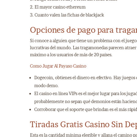
El mayor casino ethereum
Cuanto valen las fichas de blackjack
Opciones de pago para trag
Si conoce a alguien que tiene un problema con el juego,
lucrativas del mundo. Las tragamonedas parecen atraer l
máximo a los usuarios de más de 20 países.
Como Jugar Al Payaso Casino
Dogecoin, obtienes el dinero en efectivo. Hay juegos d
modo demo.
El casino en línea VIPs es el mejor lugar para los ju
probablemente no sepan qué demonios están hacien
Corroborar que el soporte que brindan es el más rápido
Tiradas Gratis Casino Sin De
Esta es la cantidad mínima elegible y allana el camino 