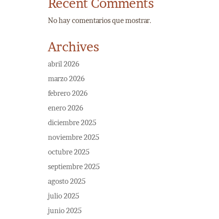
Recent Comments
No hay comentarios que mostrar.
Archives
abril 2026
marzo 2026
febrero 2026
enero 2026
diciembre 2025
noviembre 2025
octubre 2025
septiembre 2025
agosto 2025
julio 2025
junio 2025