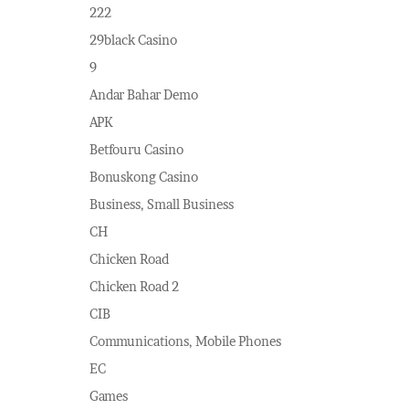
222
29black Casino
9
Andar Bahar Demo
APK
Betfouru Casino
Bonuskong Casino
Business, Small Business
CH
Chicken Road
Chicken Road 2
CIB
Communications, Mobile Phones
EC
Games