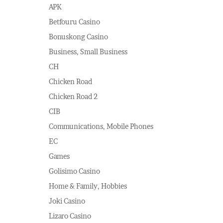
APK
Betfouru Casino
Bonuskong Casino
Business, Small Business
CH
Chicken Road
Chicken Road 2
CIB
Communications, Mobile Phones
EC
Games
Golisimo Casino
Home & Family, Hobbies
Joki Casino
Lizaro Casino