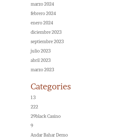
marzo 2024
febrero 2024
enero 2024
diciembre 2023
septiembre 2023
julio 2023
abril 2023
marzo 2023
Categories
13
222
29black Casino
9
Andar Bahar Demo