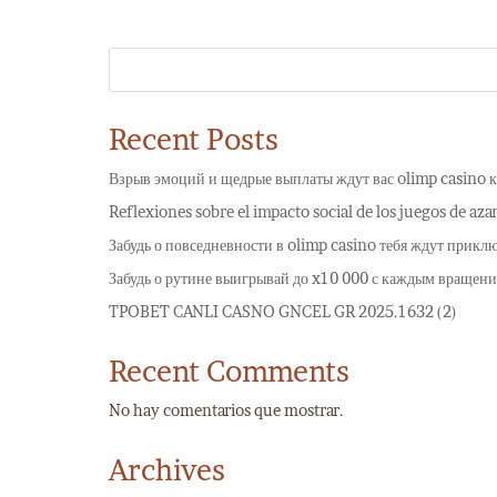
Recent Posts
Взрыв эмоций и щедрые выплаты ждут вас olimp casino к
Reflexiones sobre el impacto social de los juegos de aza
Забудь о повседневности в olimp casino тебя ждут прикл
Забудь о рутине выигрывай до x10 000 с каждым вращени
TPOBET CANLI CASNO GNCEL GR 2025.1632 (2)
Recent Comments
No hay comentarios que mostrar.
Archives