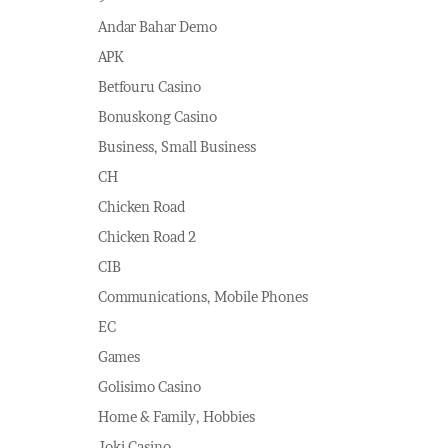
Andar Bahar Demo
APK
Betfouru Casino
Bonuskong Casino
Business, Small Business
CH
Chicken Road
Chicken Road 2
CIB
Communications, Mobile Phones
EC
Games
Golisimo Casino
Home & Family, Hobbies
Joki Casino