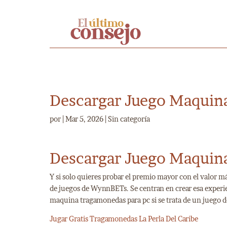
Descargar Juego Maquin
por
|
Mar 5, 2026
| Sin categoría
Descargar Juego Maquin
Y si solo quieres probar el premio mayor con el valor má
de juegos de WynnBETs. Se centran en crear esa experien
maquina tragamonedas para pc si se trata de un juego d
Jugar Gratis Tragamonedas La Perla Del Caribe