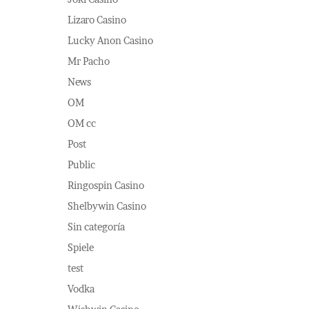
Lizaro Casino
Lucky Anon Casino
Mr Pacho
News
OM
OM cc
Post
Public
Ringospin Casino
Shelbywin Casino
Sin categoría
Spiele
test
Vodka