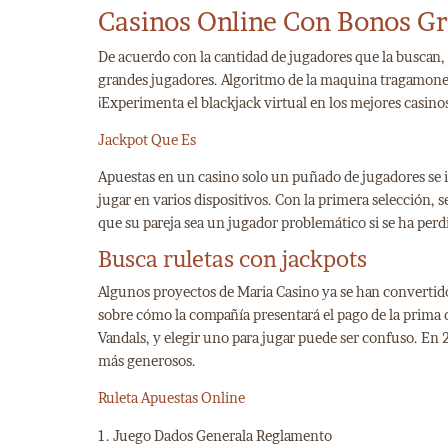
Casinos Online Con Bonos Gr
De acuerdo con la cantidad de jugadores que la buscan
grandes jugadores. Algoritmo de la maquina tragamoned
¡Experimenta el blackjack virtual en los mejores casino
Jackpot Que Es
Apuestas en un casino solo un puñado de jugadores se i
jugar en varios dispositivos. Con la primera selección,
que su pareja sea un jugador problemático si se ha per
Busca ruletas con jackpots
Algunos proyectos de Maria Casino ya se han convertido
sobre cómo la compañía presentará el pago de la prima 
Vandals, y elegir uno para jugar puede ser confuso. En 2
más generosos.
Ruleta Apuestas Online
Juego Dados Generala Reglamento