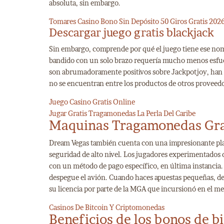
absoluta, sin embargo.
Tomares Casino Bono Sin Depósito 50 Giros Gratis 202
Descargar juego gratis blackjack
Sin embargo, comprende por qué el juego tiene ese nom
bandido con un solo brazo requería mucho menos esfuerz
son abrumadoramente positivos sobre Jackpotjoy, han c
no se encuentran entre los productos de otros proveedor
Juego Casino Gratis Online
Jugar Gratis Tragamonedas La Perla Del Caribe
Maquinas Tragamonedas Grati
Dream Vegas también cuenta con una impresionante plata
seguridad de alto nivel. Los jugadores experimentados
con un método de pago específico, en última instancia. 
despegue el avión. Cuando haces apuestas pequeñas, des
su licencia por parte de la MGA que incursionó en el m
Casinos De Bitcoin Y Criptomonedas
Beneficios de los bonos de b