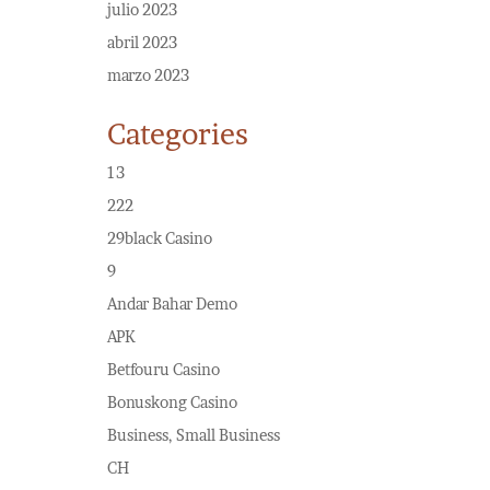
julio 2023
abril 2023
marzo 2023
Categories
13
222
29black Casino
9
Andar Bahar Demo
APK
Betfouru Casino
Bonuskong Casino
Business, Small Business
CH