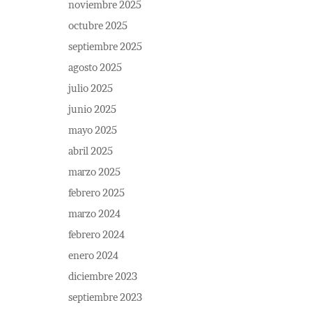
noviembre 2025
octubre 2025
septiembre 2025
agosto 2025
julio 2025
junio 2025
mayo 2025
abril 2025
marzo 2025
febrero 2025
marzo 2024
febrero 2024
enero 2024
diciembre 2023
septiembre 2023