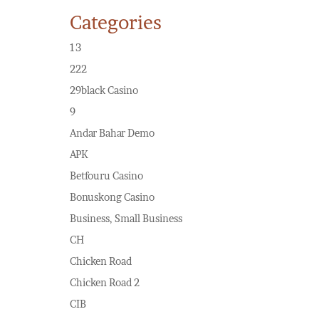
Categories
13
222
29black Casino
9
Andar Bahar Demo
APK
Betfouru Casino
Bonuskong Casino
Business, Small Business
CH
Chicken Road
Chicken Road 2
CIB