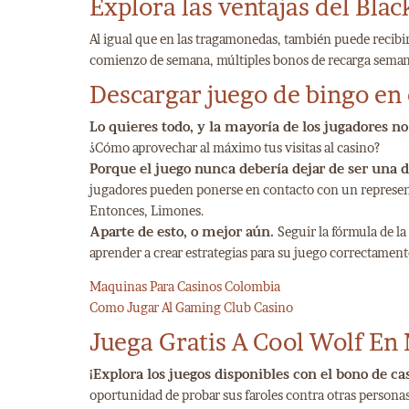
Explora las ventajas del Blac
Al igual que en las tragamonedas, también puede recib
comienzo de semana, múltiples bonos de recarga seman
Descargar juego de bingo en 
Lo quieres todo, y la mayoría de los jugadores n
¿Cómo aprovechar al máximo tus visitas al casino?
Porque el juego nunca debería dejar de ser una d
jugadores pueden ponerse en contacto con un representa
Entonces, Limones.
Aparte de esto, o mejor aún.
Seguir la fórmula de l
aprender a crear estrategias para su juego correctamente
Maquinas Para Casinos Colombia
Como Jugar Al Gaming Club Casino
Juega Gratis A Cool Wolf E
¡Explora los juegos disponibles con el bono de ca
oportunidad de probar sus faroles contra otras personas 