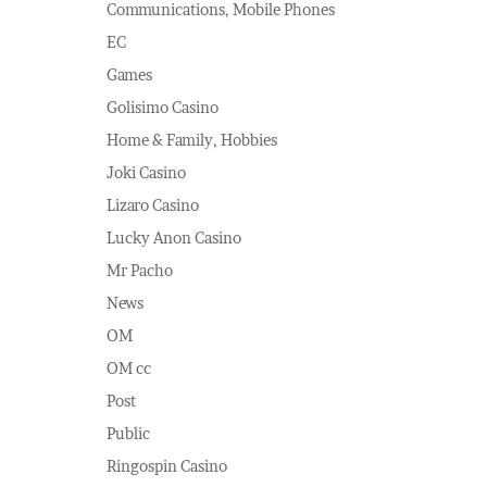
Communications, Mobile Phones
EC
Games
Golisimo Casino
Home & Family, Hobbies
Joki Casino
Lizaro Casino
Lucky Anon Casino
Mr Pacho
News
OM
OM cc
Post
Public
Ringospin Casino